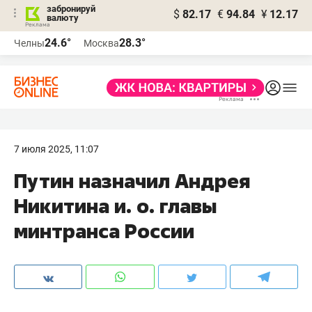
забронируй
$
82.17
€
94.84
¥
12.17
валюту
24.6°
28.3°
Челны
Москва
7 июля 2025, 11:07
Путин назначил Андрея
Никитина и. о. главы
минтранса России