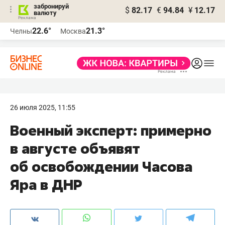
забронируй
$
82.17
€
94.84
¥
12.17
валюту
22.6°
21.3°
Челны
Москва
26 июля 2025, 11:55
Военный эксперт: примерно
в августе объявят
об освобождении Часова
Яра в ДНР