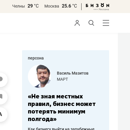
29
°С
25.6
°С
Челны
Москва
персона
еменова
Василь Мазитов
»
МАРТ
а: работа
«Не зная местных
«Мне лу
ечься
правил, бизнес может
не зара
вствовать
потерять минимум
чем пот
полгода»
репутац
пошиву
Как бизнесу выйти на зарубежные
Владелец от