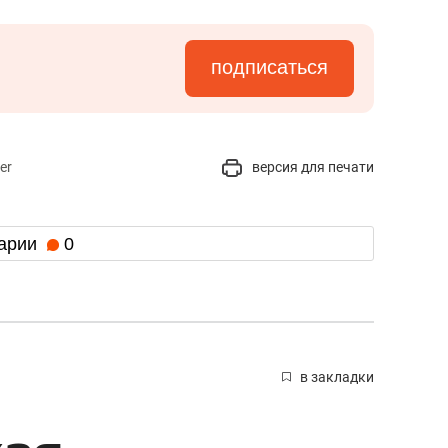
подписаться
er
версия для печати
арии
0
в закладки