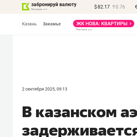
забронируй валюту
$
82.17
0.76
Казань
Закамье
Василь Мазитов
МАРТ
2 сентября 2025, 09:13
«Не зная местных
В казанском а
правил, бизнес может
потерять минимум
задерживается
полгода»
Как бизнесу выйти на зарубежные