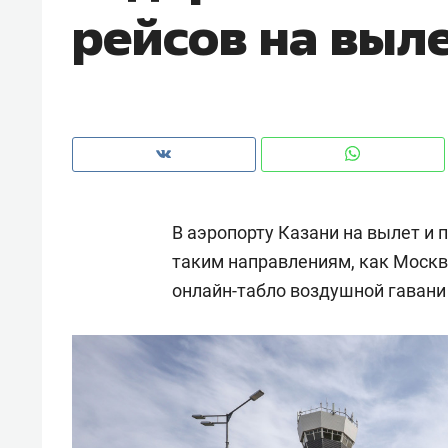
рейсов на выл
рынки, почему надо знать аксакал
чем интересен Оман?
В аэропорту Казани на вылет и
таким направлениям, как Москв
онлайн-табло воздушной гавани
Рекомендуем
Рекоме
Оставить шум за волной: как
Психо
строят тишину в казанском
«Дире
ЖК «Заря»
когда 