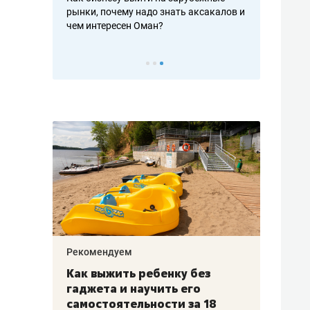
рафакте,
рынки, почему надо знать аксакалов и
о трехкратно
кредитов
чем интересен Оман?
клиентах и ч
Рекомендуем
Рекоме
лья
Как выжить ребенку без
Салих
есте
гаджета и научить его
«Если
а –
самостоятельности за 18
с мин