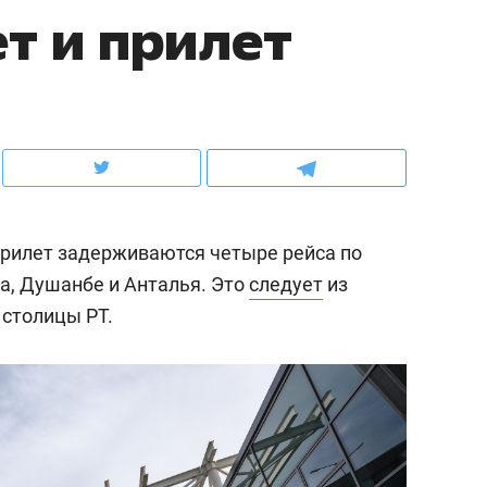
ет и прилет
ов и
о трехкратном росте цен, дотошных
школьной формы о конт
клиентах и чудных запросах мастеров
налогах и развитии без 
 прилет задерживаются четыре рейса по
а, Душанбе и Анталья. Это
следует
из
 столицы РТ.
ндуем
Рекомендуем
терапевт «Фороса»:
Дизайнер-прораб Ната
кторский невроз» –
Наседкина: «Ремонт вм
человек не считает
с мебелью за 2 миллион