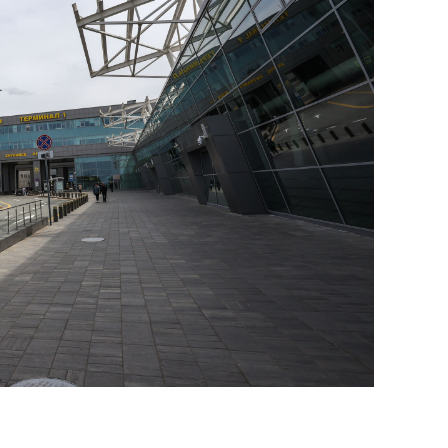
сверхнагрузку
для меня это челлендж
сом»