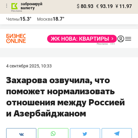
забронируй
$
80.93
€
93.19
¥
11.97
валюту
15.3°
18.7°
Челны
Москва
4 сентября 2025, 10:33
Захарова озвучила, что
поможет нормализовать
отношения между Россией
и Азербайджаном