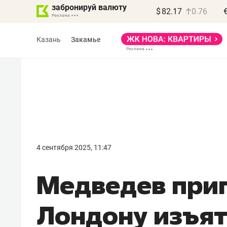
забронируй валюту
$
82.17
0.76
Казань
Закамье
Василь Мазитов
МАРТ
4 сентября 2025, 11:47
«Не зная местных
Медведев при
правил, бизнес может
потерять минимум
Лондону изъя
полгода»
Как бизнесу выйти на зарубежные