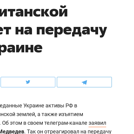
итанской
ов и
о трехкратном росте цен, дотошных
школьной формы о конт
клиентах и чудных запросах мастеров
налогах и развитии без 
ет на передачу
раине
реданные Украине активы РФ в
ндуем
Рекомендуем
аинской землей, а также изъятием
терапевт «Фороса»:
Дизайнер-прораб Ната
. Об этом в своем телеграм-канале
заявил
кторский невроз» –
Наседкина: «Ремонт вм
человек не считает
с мебелью за 2 миллион
Медведев
. Так он отреагировал на передачу