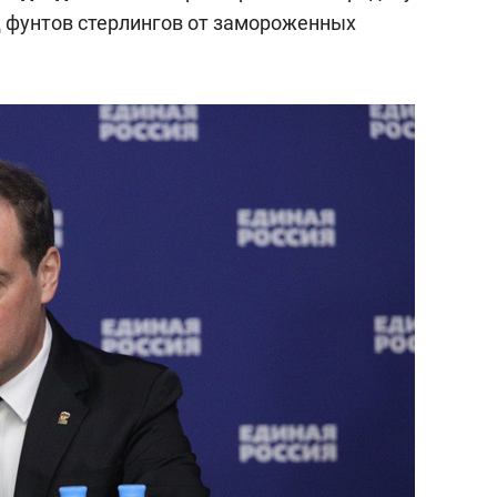
сверхнагрузку
для меня это челлендж
 фунтов стерлингов от замороженных
сом»