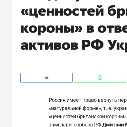
«ценностей бр
рынки, почему надо знать аксакал
чем интересен Оман?
короны» в отв
активов РФ Ук
Россия имеет право вернуть пе
Рекомендуем
Рекоме
«натуральной форме», т. е. укр
Оставить шум за волной: как
Психо
«ценностей британской короны»
строят тишину в казанском
«Дире
ЖК «Заря»
когда 
замглавы совбеза РФ
Дмитрий 