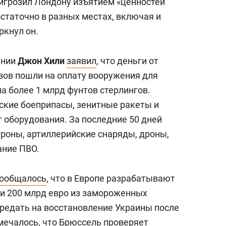
ригрозил Лондону изъятием «ценностей
статочно в разных местах, включая и
ркнул он.
ании
Джон Хили
заявил
, что деньги от
ов пошли на оплату вооружения для
а более 1 млрд фунтов стерлингов.
ские боеприпасы, зенитные ракеты и
 оборудования. За последние 50 дней
троны, артиллерийские снаряды, дроны,
ание ПВО.
ообщалось
, что в Европе разрабатывают
ти 200 млрд евро из замороженных
ередать на восстановление Украины после
мечалось, что Брюссель проверяет