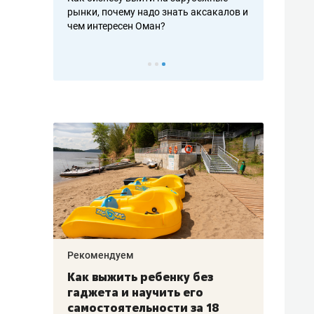
рафакте,
рынки, почему надо знать аксакалов и
о трехкратно
кредитов
чем интересен Оман?
клиентах и ч
Рекомендуем
Рекоме
лья
Как выжить ребенку без
Салих
есте
гаджета и научить его
«Если
а –
самостоятельности за 18
с мин