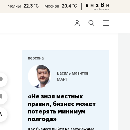
22.3
°С
20.4
°С
Челны
Москва
персона
еменова
Василь Мазитов
»
МАРТ
а: работа
«Не зная местных
«Мне лу
ечься
правил, бизнес может
не зара
вствовать
потерять минимум
чем пот
полгода»
репутац
пошиву
Как бизнесу выйти на зарубежные
Владелец от