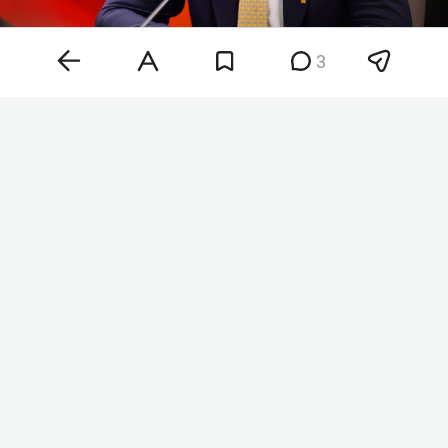
3
Никол Пашинян
Фото:
сайт правительства РФ
В беседе с корреспондентом
RT
армянский
премьер пояснил, что вынесение вопроса о
членстве в ЕС на всенародное голосование
преждевременно. «Граждане будут спрашивать:
„А какие у нас перспективы стать членами
Европейского союза? А какая у нас дорожная
карта?“ И так далее. И много, очень много
вопросов, на которые ответов у нас нет», —
сказал премьер-министр.
Выступая на заседании Евразийского
межправсовета в Киргизии, премьер