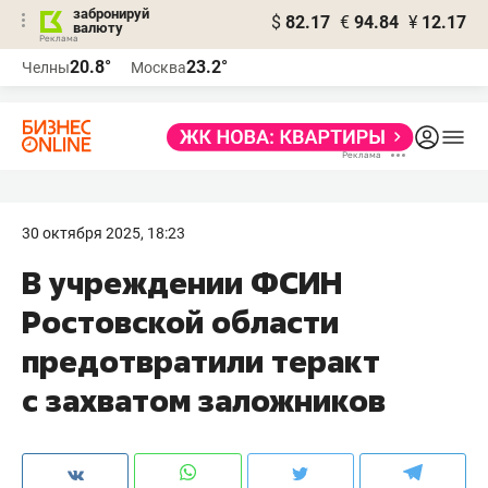
забронируй
$
82.17
€
94.84
¥
12.17
валюту
20.8°
23.2°
Челны
Москва
30 октября 2025, 18:23
В учреждении ФСИН
Ростовской области
предотвратили теракт
с захватом заложников