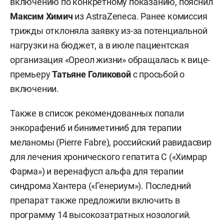
включению по конкретному показанию, пояснил
Максим Химич
из AstraZeneca. Ранее комиссия
трижды отклоняла заявку из-за потенциальной
нагрузки на бюджет, а в июле пациентская
организация «Ореол жизни» обращалась к вице-
премьеру
Татьяне Голиковой
с просьбой о
включении.
Также в список рекомендованных попали
энкорафениб и биниметиниб для терапии
меланомы (Pierre Fabre), российский равидасвир
для лечения хронического гепатита С («Химрар
Фарма») и веренафусп альфа для терапии
синдрома Хантера («Генериум»). Последний
препарат также предложили включить в
программу 14 высокозатратных нозологий.