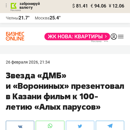
забронируй
$
81.41
€
94.06
¥
12.06
валюту
21.7°
25.4°
Челны
Москва
26 февраля 2026, 21:34
Звезда «ДМБ»
и «Ворониных» презентовал
в Казани фильм к 100-
летию «Алых парусов»