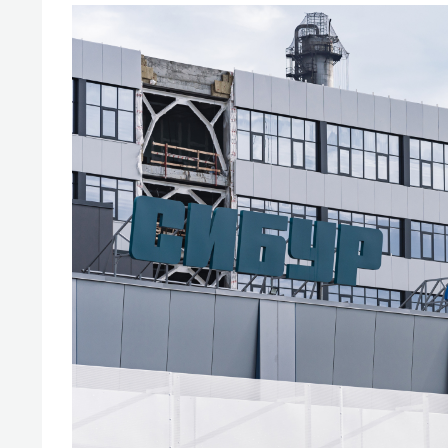
свою 
стрес