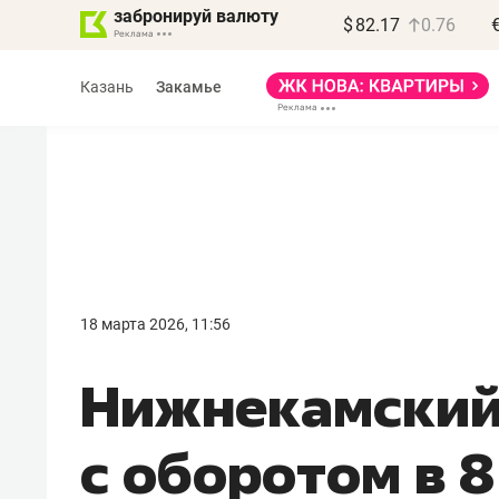
забронируй валюту
$
82.17
0.76
Казань
Закамье
Василь Мазитов
МАРТ
18 марта 2026, 11:56
«Не зная местных
Нижнекамский
правил, бизнес может
потерять минимум
с оборотом в 
полгода»
Как бизнесу выйти на зарубежные