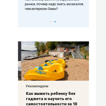
рафакте,
рынки, почему надо знать аксакалов и
о трехкратно
кредитов
чем интересен Оман?
клиентах и ч
Рекомендуем
Рекоме
лья
Как выжить ребенку без
Салих
есте
гаджета и научить его
«Если
а –
самостоятельности за 18
с мин