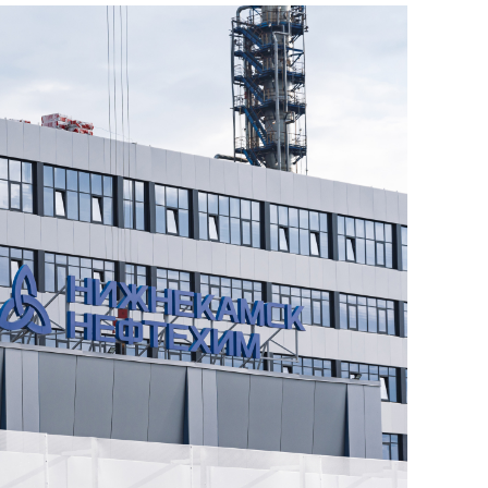
сверхнагрузку
для меня это челлендж
сом»