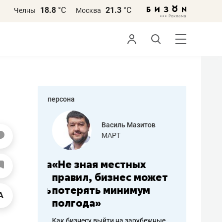
18.8
°С
21.3
°С
Челны
Москва
персона
еменова
Василь Мазитов
»
МАРТ
а: работа
«Не зная местных
«Мне лу
ечься
правил, бизнес может
не зара
вствовать
потерять минимум
чем пот
полгода»
репутац
пошиву
Как бизнесу выйти на зарубежные
Владелец от