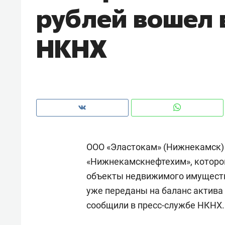
рублей вошел 
рынки, почему надо знать аксакал
чем интересен Оман?
НКНХ
ООО «Эластокам» (Нижнекамск)
«Нижнекамскнефтехим», которо
объекты недвижимого имуществ
Рекомендуем
Рекоме
уже переданы на баланс актива
Оставить шум за волной: как
Психо
сообщили в пресс-службе НКНХ.
строят тишину в казанском
«Дире
ЖК «Заря»
когда 