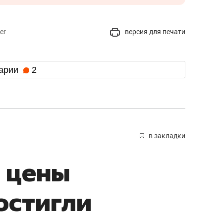
er
версия для печати
арии
2
в закладки
 цены
остигли