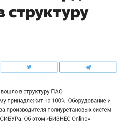
в структуру
ов и
о трехкратном росте цен, дотошных
школьной формы о конт
клиентах и чудных запросах мастеров
налогах и развитии без 
 вошло в структуру ПАО
му принадлежит на 100%. Оборудование и
а производителя полиуретановых систем
ндуем
Рекомендуем
 СИБУРа. Об этом «БИЗНЕС Online»
терапевт «Фороса»:
Дизайнер-прораб Ната
кторский невроз» –
Наседкина: «Ремонт вм
человек не считает
с мебелью за 2 миллион