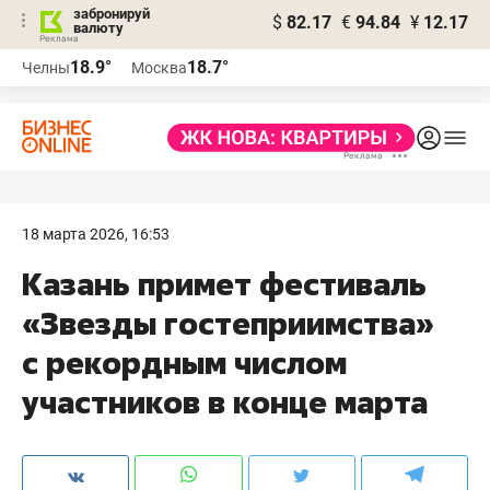
забронируй
$
82.17
€
94.84
¥
12.17
валюту
18.9°
18.7°
Челны
Москва
18 марта 2026, 16:53
Казань примет фестиваль
«Звезды гостеприимства»
с рекордным числом
участников в конце марта