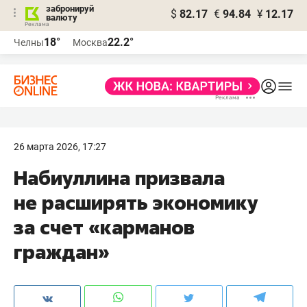
забронируй
$
82.17
€
94.84
¥
12.17
валюту
18°
22.2°
Челны
Москва
26 марта 2026, 17:27
Набиуллина призвала
не расширять экономику
за счет «карманов
граждан»