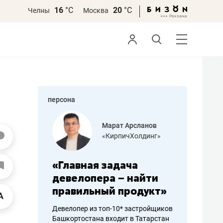
16
°С
20
°С
Челны
Москва
персона
азитов
Марат Арсланов
«КирпичХолдинг»
ных
«Главная задача
«Мама г
 может
девелопера – найти
помогае
мум
правильный продукт»
от болез
себя жи
Девелопер из топ-10* застройщиков
Башкортостана входит в Татарстан
арубежные
Наследница б