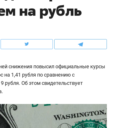
ем на рубль
школьной формы о контрафакте,
рынки, почему надо зна
налогах и развитии без кредитов
чем интересен Оман?
дней снижения повысил официальные курсы
с на 1,41 рубля по сравнению с
9 рубля. Об этом свидетельствует
а.
ндуем
Рекомендуем
терапевт «Фороса»:
Дизайнер-прораб Ната
кторский невроз» –
Наседкина: «Ремонт вм
человек не считает
с мебелью за 2 миллион