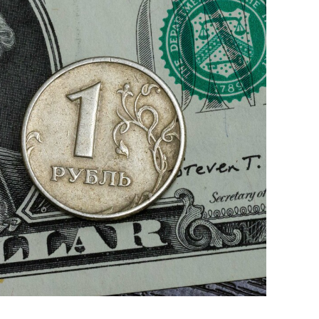
сверхнагрузку
для меня это челлендж
сом»