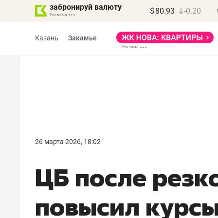
забронируй валюту
$
80.93
-0.20
Казань
Закамье
Марат Арсланов
«КирпичХолдинг»
26 марта 2026, 18:02
«Главная задача
ЦБ после резк
девелопера – найти
правильный продукт»
повысил курсы
Девелопер из топ-10* застройщико
Башкортостана входит в Татарстан