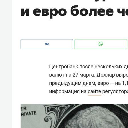
и евро более ч
с ЖК «Иволга» в Зеленодольске
Центробанк после нескольких 
валют на 27 марта. Доллар выро
предыдущим днем, евро — на 1,1
информация на
сайте
регулятор
Рекомендуем
Рекоме
Падел, фитнес, танцы и даже
Психо
ниндзя-зал: как ТРЦ «Франт»
«Дире
стал Меккой для любителей
когда 