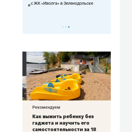
с ЖК «Иволга» в Зеленодольске
ть аксакалов и
школьной фор
налогах и раз
Рекомендуем
Рекоме
лья
Как выжить ребенку без
Салих
есте
гаджета и научить его
«Если
а –
самостоятельности за 18
с мин