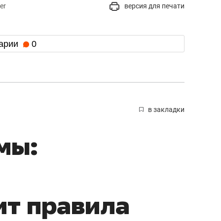
er
версия для печати
арии
0
в закладки
мы:
ит правила