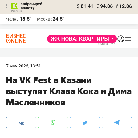
забронируй
$
81.41
€
94.06
¥
12.06
валюту
18.5°
24.5°
Челны
Москва
7 мая 2026, 13:51
На VK Fest в Казани
выступят Клава Кока и Дима
Масленников