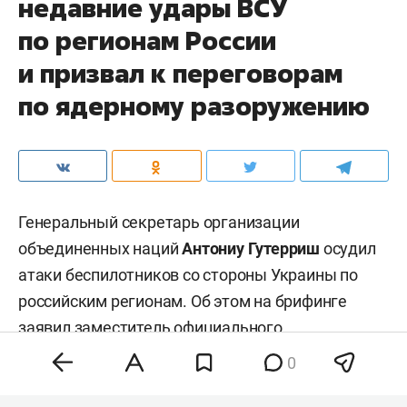
недавние удары ВСУ
по регионам России
и призвал к переговорам
по ядерному разоружению
Генеральный секретарь организации
объединенных наций
Антониу Гутерриш
осудил
атаки беспилотников со стороны Украины по
российским регионам. Об этом на брифинге
заявил заместитель официального
представителя главы всемирной организации
0
Фархан Хак
, передает
ТАСС
.