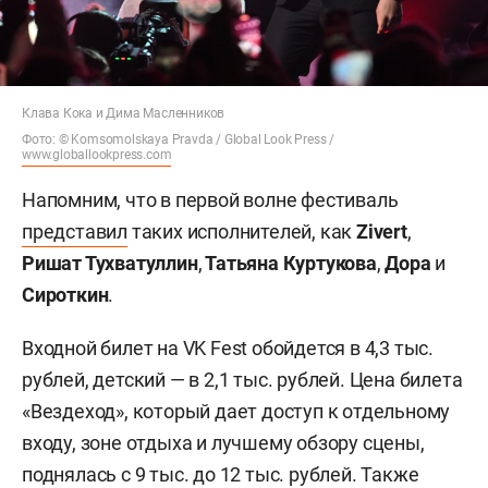
Клава Кока и Дима Масленников
Фото: © Komsomolskaya Pravda / Global Look Press /
www.globallookpress.com
Напомним, что в первой волне фестиваль
представил
таких исполнителей, как
Zivert
,
Ришат Тухватуллин
,
Татьяна Куртукова
,
Дора
и
Сироткин
.
Входной билет на VK Fest обойдется в 4,3 тыс.
рублей, детский — в 2,1 тыс. рублей. Цена билета
«Вездеход», который дает доступ к отдельному
входу, зоне отдыха и лучшему обзору сцены,
поднялась с 9 тыс. до 12 тыс. рублей. Также