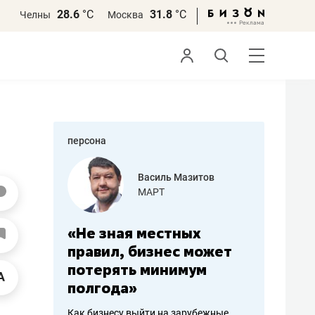
28.6
°С
31.8
°С
Челны
Москва
персона
еменова
Василь Мазитов
»
МАРТ
а: работа
«Не зная местных
«Мне лу
ечься
правил, бизнес может
не зара
вствовать
потерять минимум
чем пот
полгода»
репутац
пошиву
Как бизнесу выйти на зарубежные
Владелец от