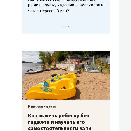
рафакте,
рынки, почему надо знать аксакалов и
о трехкратно
кредитов
чем интересен Оман?
клиентах и ч
Рекомендуем
Рекоме
лья
Как выжить ребенку без
Салих
есте
гаджета и научить его
«Если
а –
самостоятельности за 18
с мин