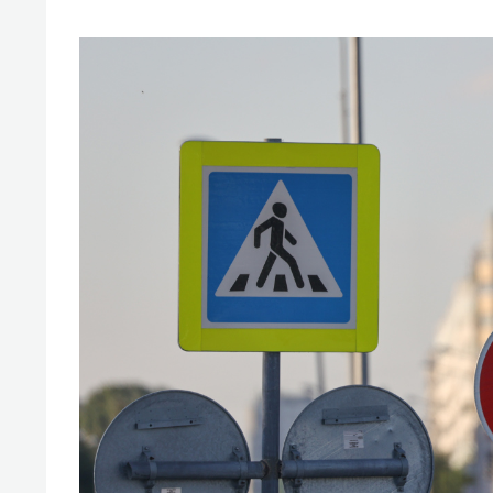
свою 
стрес