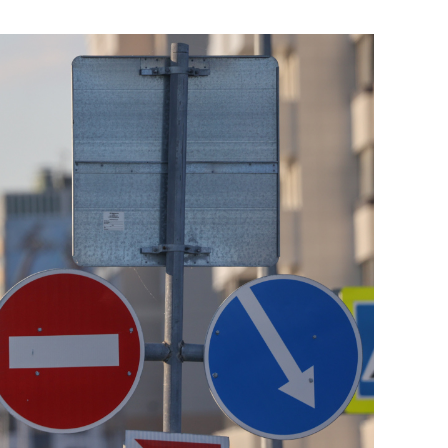
сверхнагрузку
для меня это челлендж
сом»