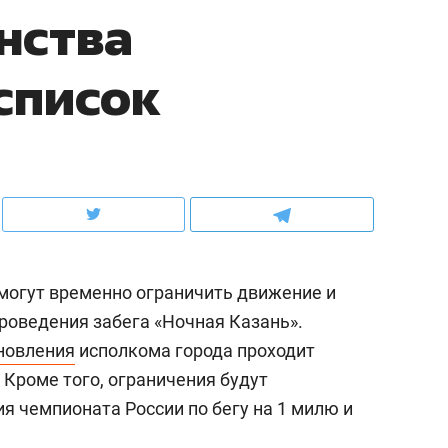
нства
ов и
о трехкратном росте цен, дотошных
школьной формы о конт
клиентах и чудных запросах мастеров
налогах и развитии без 
список
могут временно ограничить движение и
роведения забега «Ночная Казань».
новления
исполкома города проходит
ндуем
Рекомендуем
 Кроме того, ограничения будут
терапевт «Фороса»:
Дизайнер-прораб Ната
я чемпионата России по бегу на 1 милю и
кторский невроз» –
Наседкина: «Ремонт вм
человек не считает
с мебелью за 2 миллион