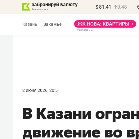
забронируй валюту
$
81.41
0.48
Казань
Закамье
Василь Мазитов
МАРТ
2 июня 2026, 20:51
«Не зная местных
В Казани огра
правил, бизнес может
потерять минимум
движение во в
полгода»
Как бизнесу выйти на зарубежные