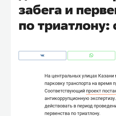
забега и перве
рынки, почему надо знать аксакал
чем интересен Оман?
по триатлону: 
На центральных улицах Казани 
парковку транспорта на время п
Соответствующий
проект поста
Рекомендуем
Рекоме
антикоррупционную экспертизу.
Оставить шум за волной: как
Психо
действовать в период проведени
строят тишину в казанском
«Дире
первенства по триатлону.
ЖК «Заря»
когда 