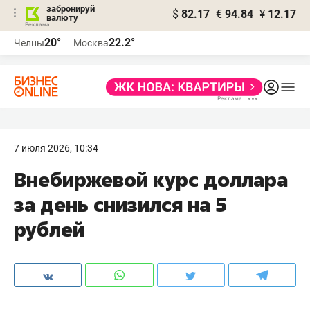
забронируй
$
82.17
€
94.84
¥
12.17
валюту
20°
22.2°
Челны
Москва
7 июля 2026, 10:34
Внебиржевой курс доллара
за день снизился на 5
рублей