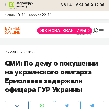
забронируй
$
81.41
€
94.06
¥
12.06
валюту
19.2°
22.2°
Челны
Москва
7 июля 2026, 10:58
СМИ: По делу о покушении
на украинского олигарха
Ермолаева задержали
офицера ГУР Украины