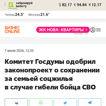
забронируй
$
82.17
€
94.84
¥
12.17
валюту
24.5°
21.6°
Челны
Москва
7 июля 2026, 12:33
Комитет Госдумы одобрил
законопроект о сохранении
за семьей соцжилья
в случае гибели бойца СВО