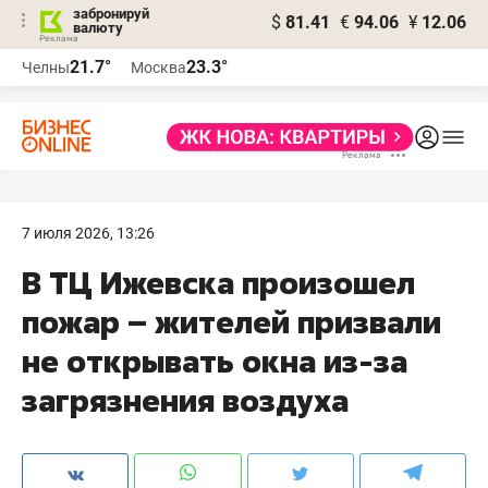
забронируй
$
81.41
€
94.06
¥
12.06
валюту
21.7°
23.3°
Челны
Москва
7 июля 2026, 13:26
В ТЦ Ижевска произошел
пожар – жителей призвали
не открывать окна из-за
загрязнения воздуха