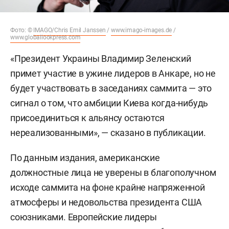
Фото: ©
IMAGO/Chris Emil Janssen
/
www.imago-images.de
/
www.globallookpress.com
«Президент Украины Владимир Зеленский
примет участие в ужине лидеров в Анкаре, но не
будет участвовать в заседаниях саммита — это
сигнал о том, что амбиции Киева когда-нибудь
присоединиться к альянсу остаются
нереализованными», — сказано в публикации.
По данным издания, американские
должностные лица не уверены в благополучном
исходе саммита на фоне крайне напряженной
атмосферы и недовольства президента США
союзниками. Европейские лидеры