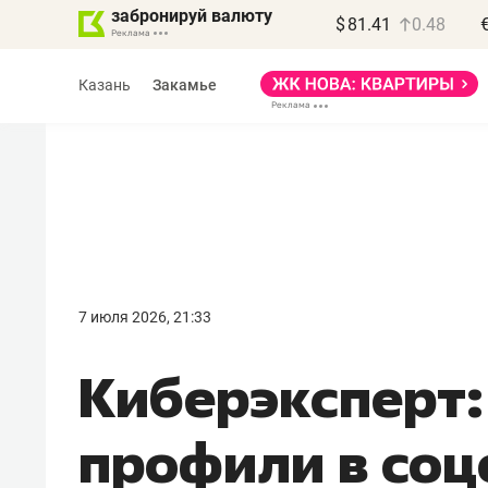
забронируй валюту
$
81.41
0.48
Казань
Закамье
Василь Мазитов
МАРТ
7 июля 2026, 21:33
«Не зная местных
Киберэксперт:
правил, бизнес может
потерять минимум
профили в соц
полгода»
Как бизнесу выйти на зарубежные