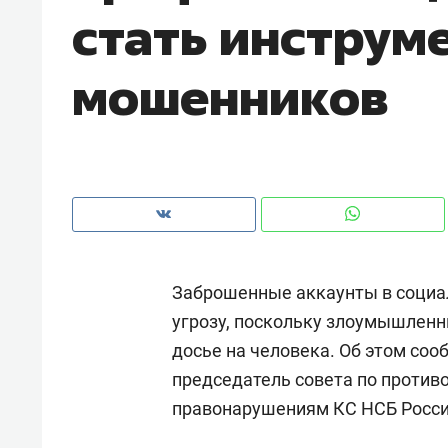
стать инструм
рынки, почему надо знать аксакал
чем интересен Оман?
мошенников
Заброшенные аккаунты в социа
угрозу, поскольку злоумышленн
досье на человека. Об этом соо
Рекомендуем
Рекоме
председатель совета по против
Оставить шум за волной: как
Психо
правонарушениям КС НСБ Росс
строят тишину в казанском
«Дире
ЖК «Заря»
когда 