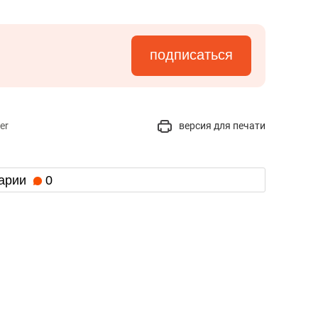
подписаться
er
версия для печати
арии
0