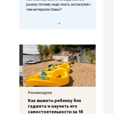
рафакте,
рынки, почему надо знать аксакалов и
о трехкратно
кредитов
чем интересен Оман?
клиентах и ч
Рекомендуем
Рекоме
лья
Как выжить ребенку без
Салих
есте
гаджета и научить его
«Если
а –
самостоятельности за 18
с мин