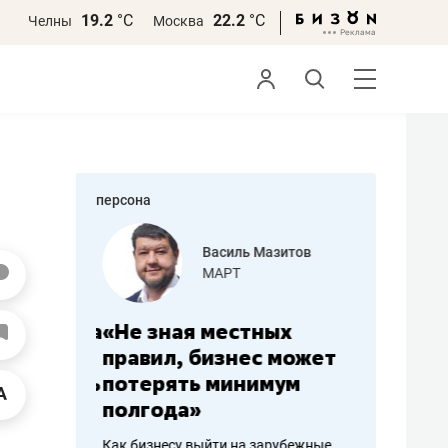
19.2
°С
22.2
°С
Челны
Москва
персона
еменова
Василь Мазитов
»
МАРТ
а: работа
«Не зная местных
«Мне лу
ечься
правил, бизнес может
не зара
вствовать
потерять минимум
чем пот
полгода»
репутац
пошиву
Как бизнесу выйти на зарубежные
Владелец от