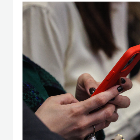
свою 
стрес