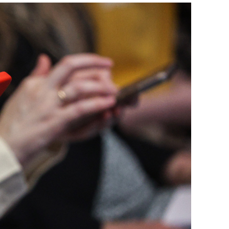
сверхнагрузку
для меня это челлендж
сом»