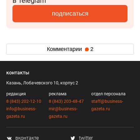
в Telegram
подписаться
Комментарии
2
контакты
Казань, Лобачевского 10, корпус 2
редакция
реклама
отдел персонала
8 (843) 202-12-10
8 (843) 203-48-47
staff@business-
info@business-
mir@business-
gazeta.ru
gazeta.ru
gazeta.ru
вконтакте
twitter