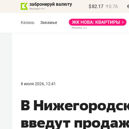
забронируй валюту
$
82.17
0.76
Казань
Закамье
Василь Мазитов
МАРТ
8 июля 2026, 12:41
«Не зная местных
В Нижегородс
правил, бизнес может
потерять минимум
введут продаж
полгода»
Как бизнесу выйти на зарубежные