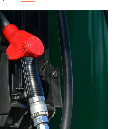
сверхнагрузку
для меня это челлендж
сом»