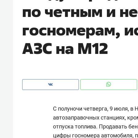
по четным и н
рынки, почему надо знать аксакал
чем интересен Оман?
госномерам, и
АЗС на М12
С полуночи четверга, 9 июля, в
Рекомендуем
Рекоме
автозаправочных станциях, кро
Оставить шум за волной: как
Психо
отпуска топлива. Продавать бен
строят тишину в казанском
«Дире
ЖК «Заря»
когда 
цифры госномера автомобиля, 