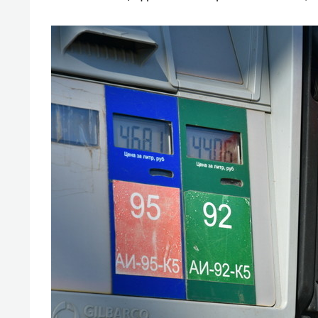
свою 
стрес