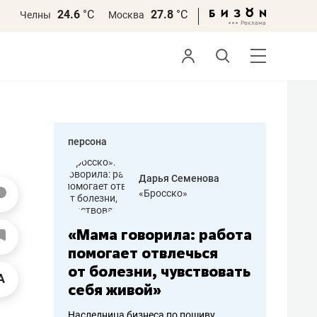
24.6
°С
27.8
°С
Челны
Москва
персона
бодец
Дарья Семенова
 решения»
«Бросско»
«Мама говорила: работа
«Не зна
вообще,
помогает отвлечься
правил,
от болезни, чувствовать
потерят
себя живой»
полгода
ирмы
Наследница бизнеса по пошиву
Как бизнесу 