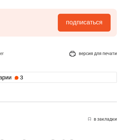
подписаться
er
версия для печати
арии
3
в закладки