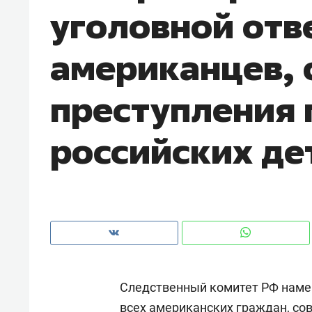
уголовной отв
американцев,
преступления 
российских де
Рекомендуем
Рекоме
а»:
Дизайнер-прораб Наталья
Как в
Следственный комитет РФ намер
 –
Наседкина: «Ремонт вместе
гаджет
ет
с мебелью за 2 миллиона –
самос
всех американских граждан, со