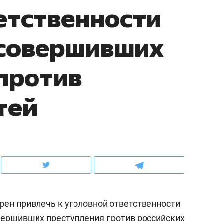
етственности
рынки, почему надо знать аксакалов и
о трехкратном росте це
чем интересен Оман?
клиентах и чудных запр
 совершивших
против
тей
ндуем
Рекомендуем
ыжить ребенку без
Салих хазрат Ибрагимо
ен привлечь к уголовной ответственности
а и научить его
«Если меня не услышат
тоятельности за 18
с минбара – буду обра
вершивших преступления против российских