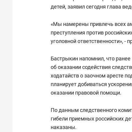
для меня это челлендж!»
дней
детей, заявил сегодня глава ве
«Мы намерены привлечь всех а
преступления против российских 
уголовной ответственности», - 
Бастрыкин напомнил, что ранее
об оказании содействия следст
ходатайств о заочном аресте п
планирует добиваться ускорен
оказании правовой помощи.
По данным следственного комит
гибели приемных российских дет
наказаны.