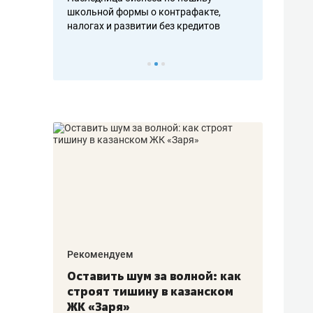
н, дотошных
школьной формы о контрафакте,
рынки, почем
осах мастеров
налогах и развитии без кредитов
чем интересе
Рекомендуем
Рекоме
в:
Оставить шум за волной: как
Психо
строят тишину в казанском
«Дире
щаться
ЖК «Заря»
когда