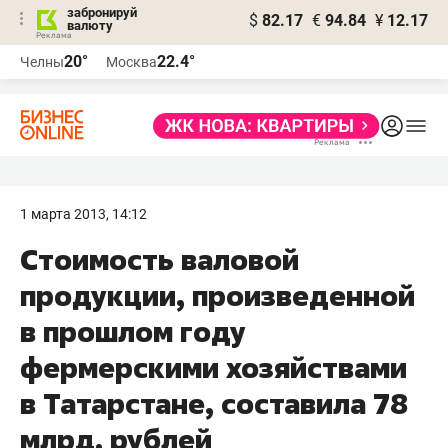
забронируй
$
82.17
€
94.84
¥
12.17
валюту
20°
22.4°
Челны
Москва
1 марта 2013, 14:12
Стоимость валовой
продукции, произведенной
в прошлом году
фермерскими хозяйствами
в Татарстане, составила 78
млрд. рублей