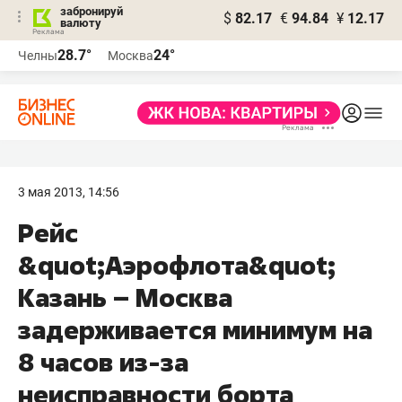
забронируй
$
82.17
€
94.84
¥
12.17
валюту
28.7°
24°
Челны
Москва
3 мая 2013, 14:56
Рейс
&quot;Аэрофлота&quot;
Казань – Москва
задерживается минимум на
8 часов из-за
неисправности борта