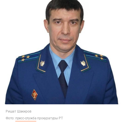
Ришат Шакиров
Фото:
пресс-служба
прокуратуры РТ