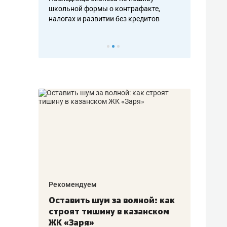
н, дотошных
школьной формы о контрафакте,
рынки, почем
осах мастеров
налогах и развитии без кредитов
чем интересе
Рекомендуем
Рекоме
в:
Оставить шум за волной: как
Падел
строят тишину в казанском
ниндз
щаться
ЖК «Заря»
стал 