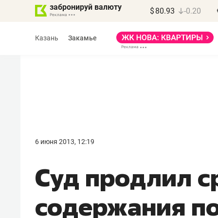
забронируй валюту
$
80.93
-0.20
Казань
Закамье
6 июня 2013, 12:19
Суд продлил с
содержания п