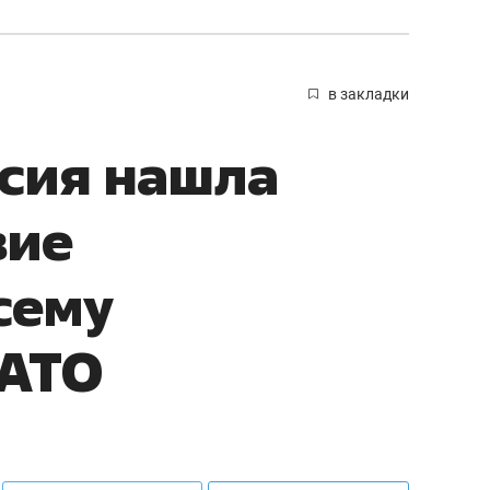
в закладки
сия нашла
вие
сему
НАТО