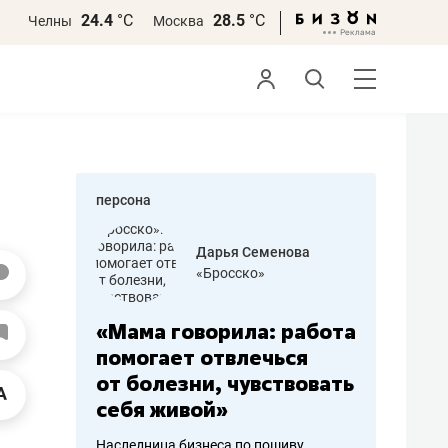
24.4
°С
28.5
°С
Челны
Москва
персона
бодец
Дарья Семенова
 решения»
«Бросско»
«Мама говорила: работа
«Не зна
вообще,
помогает отвлечься
правил,
от болезни, чувствовать
потерят
себя живой»
полгода
ирмы
Наследница бизнеса по пошиву
Как бизнесу 