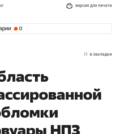
er
версия для печати
арии
0
в закладки
бласть
ассированной
обломки
рвуары НПЗ