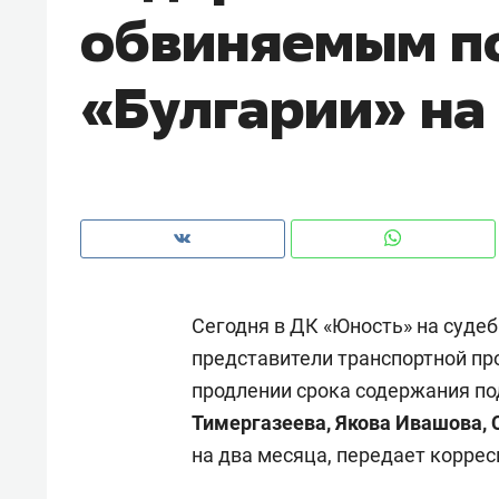
обвиняемым п
«Булгарии» на
Сегодня в ДК «Юность» на судеб
представители транспортной пр
продлении срока содержания п
Рекомендуем
Рекоме
Тимергазеева, Якова Ивашова,
а»:
Дизайнер-прораб Наталья
Как в
на два месяца, передает коррес
 –
Наседкина: «Ремонт вместе
гаджет
ет
с мебелью за 2 миллиона –
самос