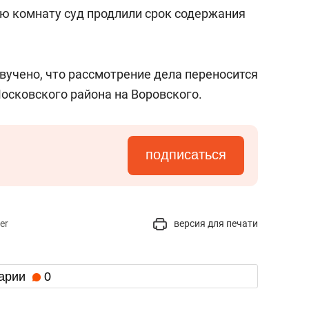
с вершины горы»
ю комнату суд продлили срок содержания
вучено, что рассмотрение дела переносится
осковского района на Воровского.
подписаться
er
версия для печати
арии
0