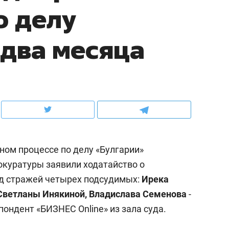
о делу
рынки, почему надо знать аксакалов и
о трехкратном росте це
чем интересен Оман?
клиентах и чудных запр
 два месяца
ном процессе по делу «Булгарии»
окуратуры заявили ходатайство о
од стражей четырех подсудимых:
Ирека
ндуем
Рекомендуем
 Светланы Инякиной, Владислава Семенова
-
ыжить ребенку без
Салих хазрат Ибрагимо
пондент «БИЗНЕС Online» из зала суда.
а и научить его
«Если меня не услышат
тоятельности за 18
с минбара – буду обра