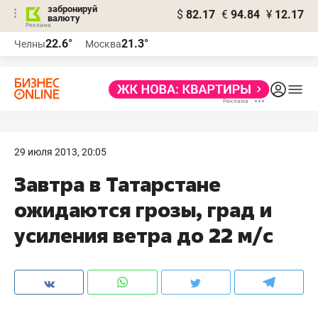
забронируй
$
82.17
€
94.84
¥
12.17
валюту
22.6°
21.3°
Челны
Москва
29 июля 2013, 20:05
Завтра в Татарстане
ожидаются грозы, град и
усиления ветра до 22 м/с