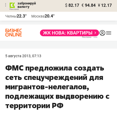
забронируй
$
82.17
€
94.84
¥
12.17
валюту
22.3°
20.4°
Челны
Москва
5 августа 2013, 07:13
ФМС предложила создать
сеть спецучреждений для
мигрантов-нелегалов,
подлежащих выдворению с
территории РФ