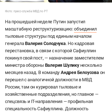
Фото: пресс-служба МВД по РТ
На прошедшей неделе Путин запустил
масштабную реструктуризацию:
объединил
тыловые структуры под единым началом
генерала
Валерия Солодчука
. Но кадровая
перестановка, в связи с которой Сафиуллин
покинул свой пост, — назначение заместителем
министра обороны
Валерия Шулику
несколько
месяцев назад. В команду
Андрея Белоусова
он
перешел с аналогичной должности в МВД
России, там он курировал тыловые и
хозяйственные подразделения, но главное —
спецсвязь и IT-направления — профильная
специальность Сафиуллина. Должность