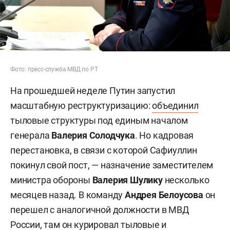
Фото: пресс-служба МВД по РТ
На прошедшей неделе Путин запустил
масштабную реструктуризацию:
объединил
тыловые структуры под единым началом
генерала
Валерия Солодчука
. Но кадровая
перестановка, в связи с которой Сафиуллин
покинул свой пост, — назначение заместителем
министра обороны
Валерия Шулику
несколько
месяцев назад. В команду
Андрея Белоусова
он
перешел с аналогичной должности в МВД
России, там он курировал тыловые и