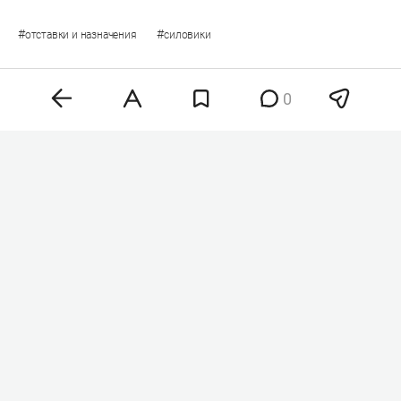
#
#
отставки и назначения
силовики
0
Комментарии
0
8 августа 2026, 08:16
В Татарстане сняли
беспилотную опасность –
в аэропорту Казани
задерживаются свыше 30
рейсов