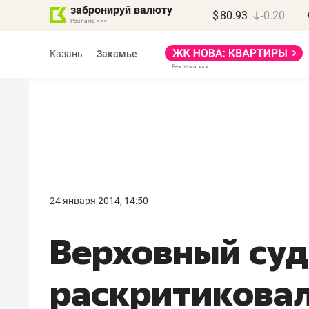
забронируй валюту
$
80.93
-0.20
Казань
Закамье
Марат Арсланов
«КирпичХолдинг»
24 января 2014, 14:50
«Главная задача
Верховный суд
девелопера – найти
правильный продукт»
раскритиковал
Девелопер из топ-10* застройщико
Башкортостана входит в Татарстан