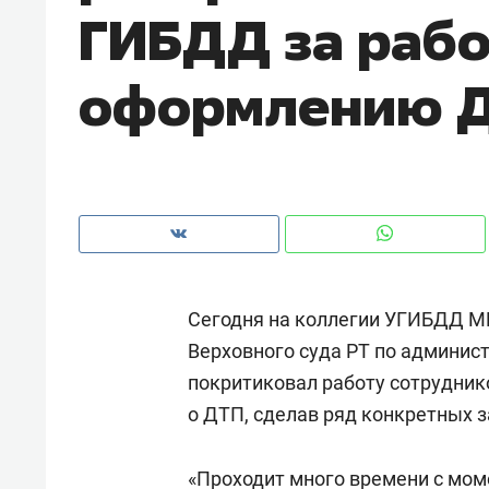
ГИБДД за рабо
с ЖК «Иволга» в Зеленодольске
оформлению 
Сегодня на коллегии УГИБДД М
Верховного суда РТ по админи
покритиковал работу сотрудни
Рекомендуем
Рекоме
о ДТП, сделав ряд конкретных 
Падел, фитнес, танцы и даже
Психо
ниндзя-зал: как ТРЦ «Франт»
«Дире
стал Меккой для любителей
«Проходит много времени с мо
когда 