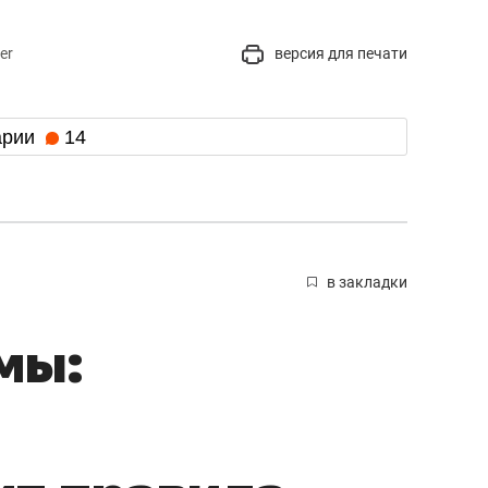
er
версия для печати
арии
14
в закладки
мы: