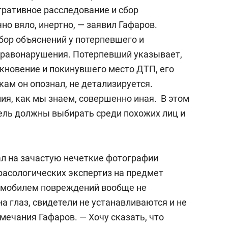
сверхнагрузку
для меня это челлендж
ративное расследование и сбор
сом»
но вяло, инертно, — заявил Гафаров.
бор объяснений у потерпевшего и
правонарушения. Потерпевший указывает,
кновение и покинувшего место ДТП, его
кам он опознал, не детализируется.
ия, как мы знаем, совершенно иная. В этом
ель должны выбирать среди похожих лиц и
л на зачастую нечеткие фотографии
асологических экспертиз на предмет
омобилем повреждений вообще не
на глаз, свидетели не устанавливаются и не
ечания Гафаров. — Хочу сказать, что