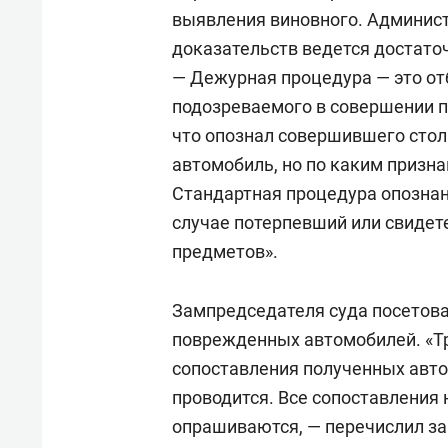
спорта
свою 
выявления виновного. Админист
стрес
доказательств ведется достаточ
— Дежурная процедура — это от
подозреваемого в совершении 
что опознал совершившего стол
автомобиль, но по каким призна
Стандартная процедура опознан
случае потерпевший или свидет
предметов».
Зампредседателя суда посетова
поврежденных автомобилей. «Тр
сопоставления полученных авт
проводится. Все сопоставления 
опрашиваются, — перечислил зам