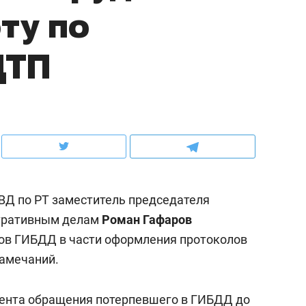
ту по
школьной формы о контрафакте,
рынки, почему надо зна
налогах и развитии без кредитов
чем интересен Оман?
ДТП
ВД по РТ заместитель председателя
стративным делам
Роман Гафаров
ков ГИБДД в части оформления протоколов
ндуем
Рекомендуем
замечаний.
терапевт «Фороса»:
Дизайнер-прораб Ната
кторский невроз» –
Наседкина: «Ремонт вм
мента обращения потерпевшего в ГИБДД до
человек не считает
с мебелью за 2 миллион