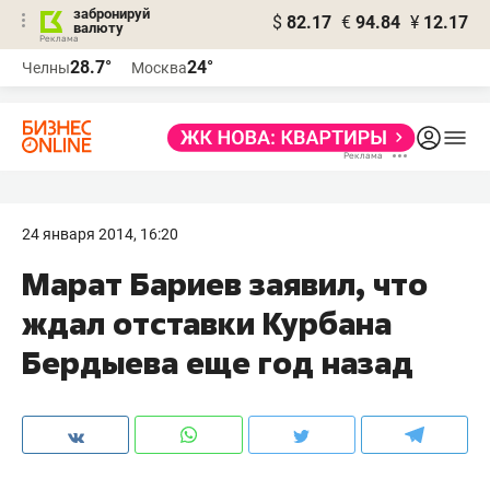
забронируй
$
82.17
€
94.84
¥
12.17
валюту
28.7°
24°
Челны
Москва
24 января 2014, 16:20
Марат Бариев заявил, что
ждал отставки Курбана
Бердыева еще год назад