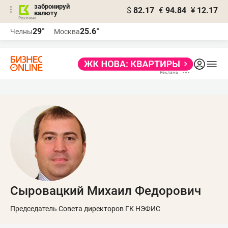
забронируй
$
82.17
€
94.84
¥
12.17
валюту
29°
25.6°
Челны
Москва
Сыровацкий Михаил Федорович
Председатель Совета директоров ГК НЭФИС