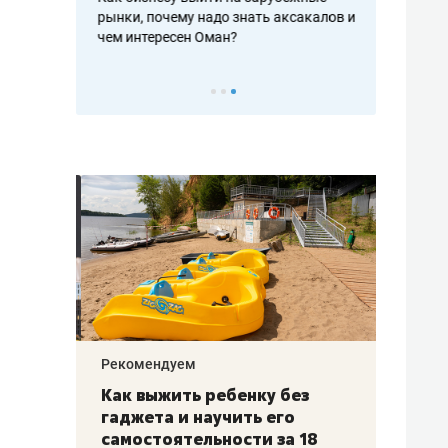
рафакте,
рынки, почему надо знать аксакалов и
о трехкратно
кредитов
чем интересен Оман?
клиентах и ч
Рекомендуем
Рекоме
лья
Как выжить ребенку без
Салих
есте
гаджета и научить его
«Если
а –
самостоятельности за 18
с мин