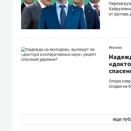
Перезагруз
Хайруллина
от Шутова 
#
бизнес
Надежд
«докто
спасен
Опора совр
создан на 
еще пуб