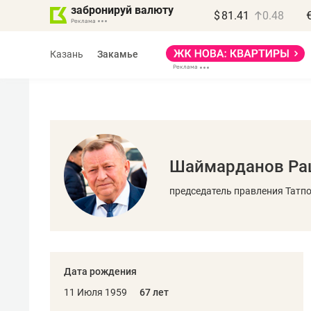
забронируй валюту
$
81.41
0.48
Казань
Закамье
Шаймарданов Ра
Василь Мазитов
МАРТ
председатель правления Татп
«Не зная местных
правил, бизнес может
потерять минимум
Дата рождения
полгода»
11 Июля 1959
67 лет
Как бизнесу выйти на зарубежные