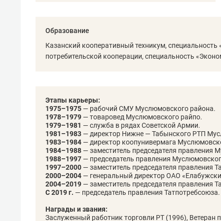
рынки, почему надо знать аксакал
чем интересен Оман?
Образование
Казанский кооперативный техникум, специальность «
потребительской кооперации, специальность «Эконом
Этапы карьеры:
1975–1975
— рабочий СМУ Муслюмовского района.
1978–1979
— товаровед Муслюмовского райпо.
1979–1981
— служба в рядах Советской Армии.
1981–1983
— директор Нижне — Табынского РТП Мус
1983–1984
— директор коопунивермага Муслюмовско
1984–1988
— заместитель председателя правления М
1988–1997
— председатель правления Муслюмовског
1997–2000
— заместитель председателя правления Т
2000–2004
— генеральный директор ОАО «Елабужски
Рекомендуем
Рекоме
2004–2019
— заместитель председателя правления Т
С 2019 г.
— председатель правления Татпотребсоюза.
Оставить шум за волной: как
Психо
строят тишину в казанском
«Дире
Награды и звания:
ЖК «Заря»
когда 
Заслуженный работник торговли РТ (1996), Ветеран 