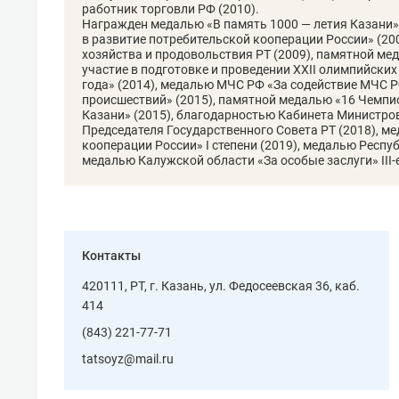
работник торговли РФ (2010).
свою 
Награжден медалью «В память 1000 — летия Казани»
стрес
в развитие потребительской кооперации России» (20
хозяйства и продовольствия РТ (2009), памятной ме
участие в подготовке и проведении ХХII олимпийских
года» (2014), медалью МЧС РФ «За содействие МЧС 
происшествий» (2015), памятной медалью «16 Чемпио
Казани» (2015), благодарностью Кабинета Министро
Председателя Государственного Совета РТ (2018), м
кооперации России» I степени (2019), медалью Респу
медалью Калужской области «За особые заслуги» III-е
Контакты
420111, РТ, г. Казань, ул. Федосеевская 36, каб.
414
(843) 221-77-71
tatsoyz@mail.ru