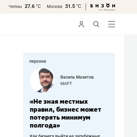
27.6
°С
31.5
°С
Челны
Москва
персона
еменова
Василь Мазитов
»
МАРТ
а: работа
«Не зная местных
«Мне лу
ечься
правил, бизнес может
не зара
вствовать
потерять минимум
чем пот
полгода»
репутац
пошиву
Как бизнесу выйти на зарубежные
Владелец от