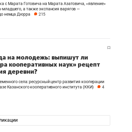
ка с Марата Готовича на Марата Азатовича, «явление»
-младшего, а также экспансия варягов —
до немца Дюрра
215
а на молодежь: выпишут ли
ра кооперативных наук» рецепт
ия деревни?
еменного села: ресурсный центр развития кооперации
базе Казанского кооперативного института (ККИ)
4
ликации