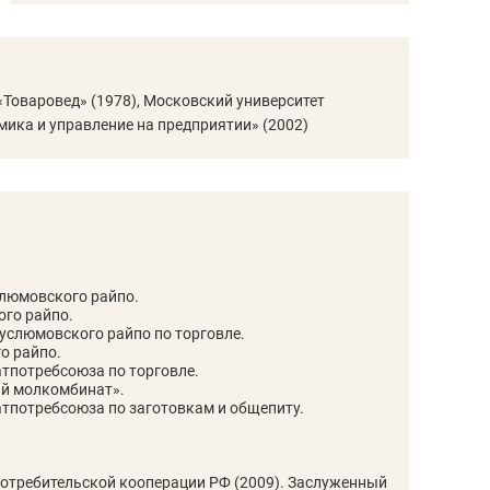
ов и
о трехкратном росте цен, дотошных
школьной формы о конт
клиентах и чудных запросах мастеров
налогах и развитии без 
Товаровед» (1978), Московский университет
ика и управление на предприятии» (2002)
люмовского райпо.
го райпо.
услюмовского райпо по торговле.
о райпо.
атпотребсоюза по торговле.
й молкомбинат».
ндуем
Рекомендуем
атпотребсоюза по заготовкам и общепиту.
терапевт «Фороса»:
Дизайнер-прораб Ната
кторский невроз» –
Наседкина: «Ремонт вм
человек не считает
с мебелью за 2 миллион
потребительской кооперации РФ (2009). Заслуженный