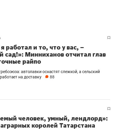
в
я работал и то, что у вас, –
й сад!»: Минниханов отчитал глав
точные райпо
требсоюза: автолавки оснастят слежкой, а сельский
работает на доставку
88
емый человек, умный, лендлорд»:
 аграрных королей Татарстана