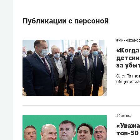
Публикации с персоной
#
миннихано
«Когда 
детски
за убы
Слет Татпо
общепит за
#
бизнес
«Уважа
топ-50