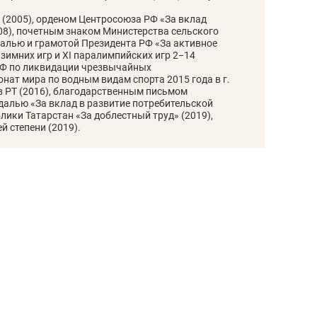
сверхнагрузку
для меня это челлендж
 (2005), орденом Центросоюза РФ «За вклад
сом»
08), почетным знаком Министерства сельского
далью и грамотой Президента РФ «За активное
 зимних игр и XI паралимпийских игр 2−14
РФ по ликвидации чрезвычайных
нат мира по водным видам спорта 2015 года в г.
в РТ (2016), благодарственным письмом
едалью «За вклад в развитие потребительской
блики Татарстан «За доблестный труд» (2019),
й степени (2019).