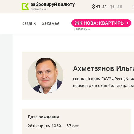
забронируй валюту
$
81.41
0.48
Казань
Закамье
Ахметзянов Ильг
Василь Мазитов
главный врач ГАУЗ «Республи
МАРТ
психиатрическая больница им
«Не зная местных
правил, бизнес може
потерять минимум
Дата рождения
полгода»
28 Февраля 1969
57 лет
Как бизнесу выйти на зарубежные