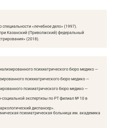
ов и
о трехкратном росте цен, дотошных
школьной формы о конт
клиентах и чудных запросах мастеров
налогах и развитии без
 специальности «лечебное дело» (1997).
. при Казанский (Приволжский) федеральный
стрирования» (2018).
иализированного психиатрического бюро медико —
зированного психиатрического бюро медико —
ированного психиатрического бюро медико —
-социальной экспертизы по РТ филиал № 10 в
ендуем
Рекомендуем
аркологический диспансер».
терапевт «Фороса»:
Дизайнер-прораб Нат
иническая психиатрическая больница им. академика
кторский невроз» –
Наседкина: «Ремонт в
 человек не считает
с мебелью за 2 миллио