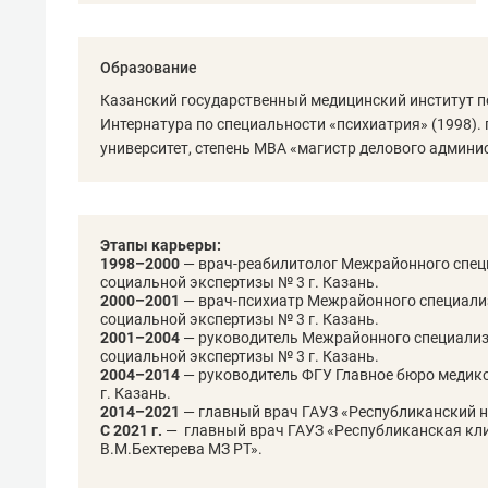
рынки, почему надо знать аксакал
чем интересен Оман?
Образование
Казанский государственный медицинский институт по
Интернатура по специальности «психиатрия» (1998)
университет, степень МВА «магистр делового админи
Этапы карьеры:
1998–2000
— врач-реабилитолог Межрайонного спец
социальной экспертизы № 3 г. Казань.
2000–2001
— врач-психиатр Межрайонного специали
социальной экспертизы № 3 г. Казань.
2001–2004
— руководитель Межрайонного специализ
социальной экспертизы № 3 г. Казань.
2004–2014
— руководитель ФГУ Главное бюро медико
г. Казань.
Рекомендуем
Реком
2014–2021
— главный врач ГАУЗ «Республиканский н
Оставить шум за волной: как
Психо
С 2021 г.
— главный врач ГАУЗ «Республиканская кл
В.М.Бехтерева МЗ РТ».
строят тишину в казанском
«Дире
ЖК «Заря»
когда