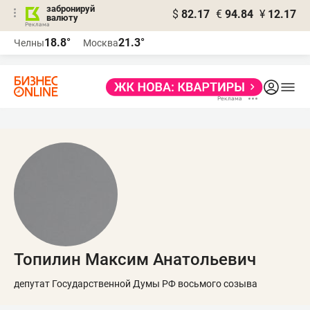
забронируй
$
82.17
€
94.84
¥
12.17
валюту
18.8°
21.3°
Челны
Москва
Топилин Максим Анатольевич
депутат Государственной Думы РФ восьмого созыва