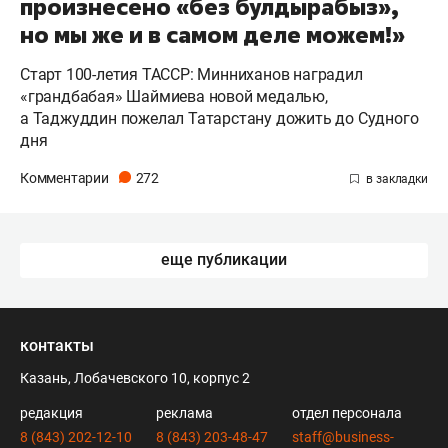
произнесено «без булдырабыз»,
но мы же и в самом деле можем!»
Старт 100-летия ТАССР: Минниханов наградил
«грандбабая» Шаймиева новой медалью,
а Таджуддин пожелал Татарстану дожить до Судного
дня
Комментарии
272
еще публикации
контакты
Казань, Лобачевского 10, корпус 2
редакция
реклама
отдел персонала
8 (843) 202-12-10
8 (843) 203-48-47
staff@business-