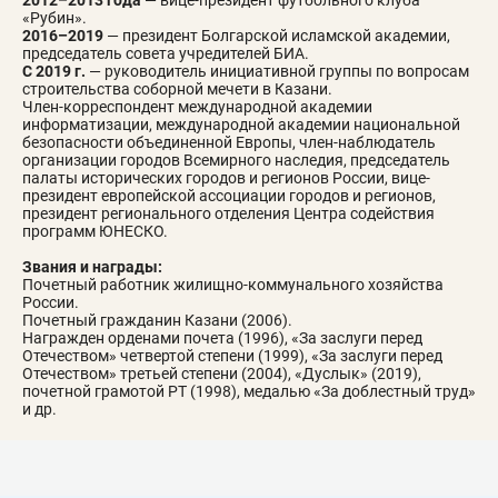
2012–2013 года
— вице-президент футбольного клуба
«Рубин».
2016–2019
— президент Болгарской исламской академии,
председатель совета учредителей БИА.
С 2019 г.
— руководитель инициативной группы по вопросам
строительства соборной мечети в Казани.
Член-корреспондент международной академии
информатизации, международной академии национальной
безопасности объединенной Европы, член-наблюдатель
организации городов Всемирного наследия, председатель
палаты исторических городов и регионов России, вице-
президент европейской ассоциации городов и регионов,
президент регионального отделения Центра содействия
программ ЮНЕСКО.
Звания и награды:
Почетный работник жилищно-коммунального хозяйства
России.
Почетный гражданин Казани (2006).
Награжден орденами почета (1996), «За заслуги перед
Отечеством» четвертой степени (1999), «За заслуги перед
Отечеством» третьей степени (2004), «Дуслык» (2019),
почетной грамотой РТ (1998), медалью «За доблестный труд»
и др.