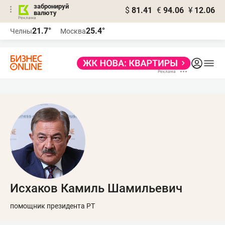
забронируй
$
81.41
€
94.06
¥
12.06
валюту
21.7°
25.4°
Челны
Москва
Исхаков Камиль Шамильевич
помощник президента РТ