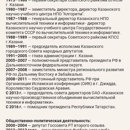
1973–1980
— первый секретарь Советского райкома ВЛКСМ
г. Казани.
1980–1987
— заместитель директора, директор Казанского
научно-учебного центра НПО "Алгоритм".
1987–1988
— генеральный директор Казанского НПО
вычислительной техники и информатики - директор
Казанского научно-учебного центра Государственного
комитета СССР по вычислительной технике и информатике.
1988–1989
— первый секретарь Советского райкома КПСС
г.Казани.
1989–1991
— председатель исполкома Казанского
городского Совета народных депутатов.
1991–2005
— глава администрации г. Казани.
2005–2007
— полномочный представитель президента РФ в
Дальневосточном федеральном округе.
2007–2008
— заместитель министра регионального развития
РФ по Дальнему Востоку и Забайкалью.
2008–2011
— постоянный представитель РФ при
Организации Исламская конференция (ОИК) в г. Джидда,
Королевство Саудовская Аравия.
С 2013 г.
— председатель совета директоров ОАО «Казанское
научно-производственное объединение вычислительной
техники и информатики».
С 2016 г.
— помощник президента Республики Татарстан.
Общественно-политическая деятельность:
2000–2004
— депутат Госсовета РТ второго созыва.