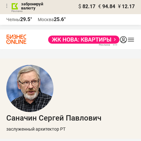
забронируй
$
82.17
€
94.84
¥
12.17
валюту
29.5°
25.6°
Челны
Москва
Саначин Сергей Павлович
заслуженный архитектор РТ