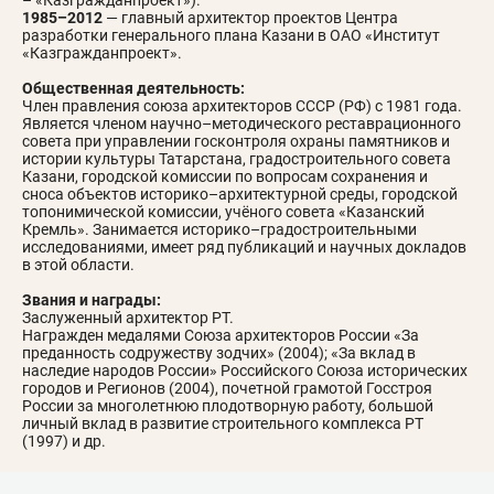
– «Казгражданпроект»).
1985–2012
— главный архитектор проектов Центра
разработки генерального плана Казани в ОАО «Институт
«Казгражданпроект».
Общественная деятельность:
Член правления союза архитекторов СССР (РФ) с 1981 года.
Является членом научно–методического реставрационного
совета при управлении госконтроля охраны памятников и
истории культуры Татарстана, градостроительного совета
Казани, городской комиссии по вопросам сохранения и
сноса объектов историко–архитектурной среды, городской
топонимической комиссии, учёного совета «Казанский
Кремль». Занимается историко–градостроительными
исследованиями, имеет ряд публикаций и научных докладов
в этой области.
Звания и награды:
Заслуженный архитектор РТ.
Награжден медалями Союза архитекторов России «За
преданность содружеству зодчих» (2004); «За вклад в
наследие народов России» Российского Союза исторических
городов и Регионов (2004), почетной грамотой Госстроя
России за многолетнюю плодотворную работу, большой
личный вклад в развитие строительного комплекса РТ
(1997) и др.