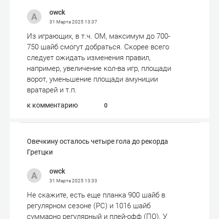
owck
31 Марта 2025
13:37
Из играющих, в т.ч. ОМ, максимум до 700-
750 шайб смогут добраться. Скорее всего
следует ожидать изменения правил,
например, увеличение кол-ва игр, площади
ворот, уменьшение площади амуниции
вратарей и т.п.
к комментарию
0
Овечкину осталось четыре гола до рекорда
Гретцки
owck
31 Марта 2025
13:33
Не скажите, есть еще планка 900 шайб в
регулярном сезоне (РС) и 1016 шайб
суммарно регулярный и плей-офф (ПО). У