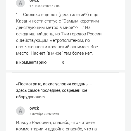
owck
17 Ноября 2025
19:05
" ... Сколько еще лет (десятилетий?) еще
Казани нести статус с "Самым коротким
действующим метро в мире"?? ..." На
сегодняшний день, из 7ми городов России
с действующим метрополитеном, по
протяженности казанский занимает 4ое
место. Насчет "в мире" тем более нет.
к комментарию
0
«Посмотрите, какие условия созданы –
здесь самое последнее, современное
оборудование»
owck
7 Октября 2025
22:50
Ильсур Раисович, спасибо, что читаете
комментарии и вдвойне спасибо, что на