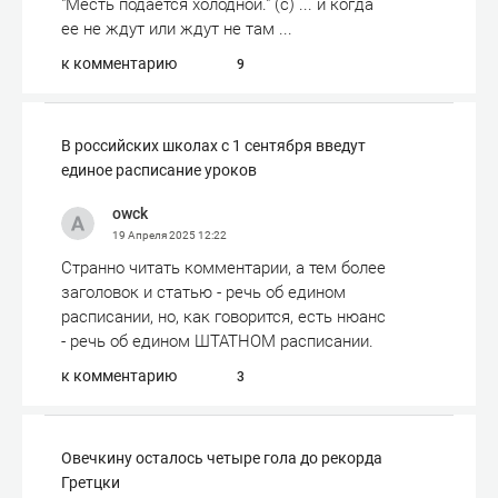
"Месть подается холодной." (с) ... и когда
ее не ждут или ждут не там ...
к комментарию
9
В российских школах с 1 сентября введут
единое расписание уроков
owck
19 Апреля 2025
12:22
Странно читать комментарии, а тем более
заголовок и статью - речь об едином
расписании, но, как говорится, есть нюанс
- речь об едином ШТАТНОМ расписании.
к комментарию
3
Овечкину осталось четыре гола до рекорда
Гретцки