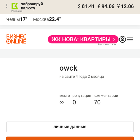
забронируй
$
81.41
€
94.06
¥
12.06
валюту
17°
22.4°
Челны
Москва
owck
на сайте 4 года 2 месяца
место
репутация
комментарии
∞
0
70
личные данные