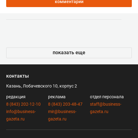
комментарии
показать еще
контакты
Казань, Лобачевского 10, корпус 2
редакция
реклама
отдел персонала
8 (843) 202-12-10
8 (843) 203-48-47
staff@business-
info@business-
mir@business-
gazeta.ru
gazeta.ru
gazeta.ru