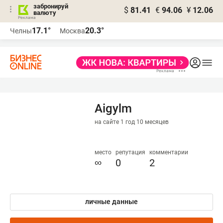
забронируй
$
81.41
€
94.06
¥
12.06
валюту
17.1°
20.3°
Челны
Москва
Aigylm
на сайте 1 год 10 месяцев
место
репутация
комментарии
∞
0
2
личные данные