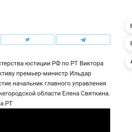
рынки, почему надо зна
чем интересен Оман?
терства юстиции РФ по РТ Виктора
ктиву премьер-министр Ильдар
стие начальник главного управления
егородской области Елена Святкина.
ва РТ
ндуем
Рекомендуем
нер-прораб Наталья
Как выжить ребенку бе
кина: «Ремонт вместе
гаджета и научить его
лью за 2 миллиона –
самостоятельности за 