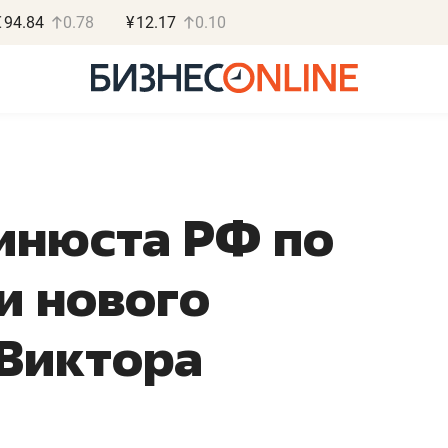
€
94.84
0.78
¥
12.17
0.10
инюста РФ по
Василь М
и нового
МАРТ
«Не зная мест
 Виктора
правил, бизнес
потерять мини
полгода»
Как бизнесу выйти на з