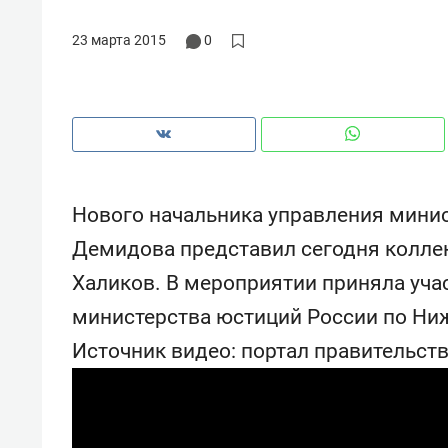
23 марта 2015
0
Нового начальника управления минис
Демидова представил сегодня колле
Халиков. В мероприятии приняла уча
министерства юстиций России по Ниж
Источник видео: портал правительст
Рекомендуем
Рекоме
: как
Психотерапевт «Фороса»:
Дизай
ском
«Директорский невроз» –
Насед
когда человек не считает
с мебе