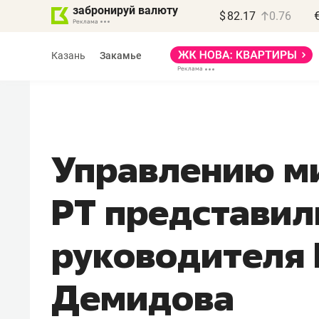
забронируй валюту
$
82.17
0.76
Казань
Закамье
Управлению м
РТ представил
руководителя
Демидова