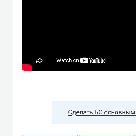
свою сверхнагрузку
для м
стрессом»
Сделать БО основным 