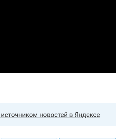
еня это челлендж!»
дней
источником новостей в Яндексе