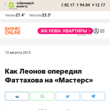
забронируй
$
82.17
€
94.84
¥
12.17
валюту
27.4°
23.3°
Челны
Москва
13 августа 2015
Как Леонов опередил
Фаттахова на «Мастерс»