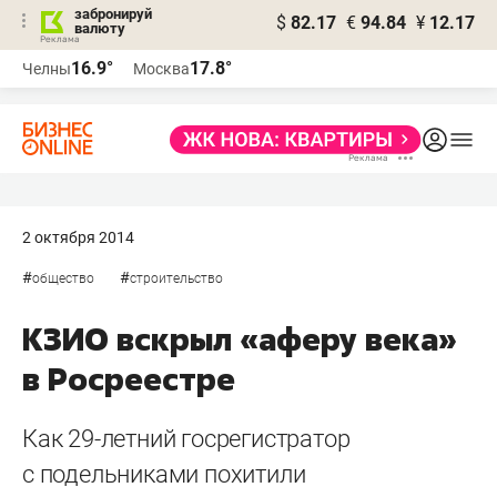
забронируй
$
82.17
€
94.84
¥
12.17
валюту
16.9°
17.8°
Челны
Москва
2 октября 2014
#
#
общество
строительство
КЗИО вскрыл «аферу века»
в Росреестре
Как 29-летний госрегистратор
с подельниками похитили