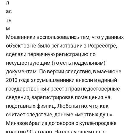
л
ас
тя
м
Мошенники воспользовались тем, что у данных
объектов не было регистрации в Росреестре,
сделали первичную регистрацию по
несуществующим (то есть поддельным)
документам. По версии следствия, в мае-июне
2013 года злоумышленники внесли в единый
государственный реестр прав недостоверные
сведения, зарегистрировав помещения на
подставных физлиц. Любопытно, что, как
считает следствие, данные «мертвых душ»
Минязов брал из договоров о купле-продаже
квартир 90-х годов. На следующем шаге