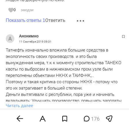
0
эмодзи
Ответить
Показать ответы 1
Анонимно
11 Сентября 2019
09:31
Татнефть изначально вложила большие средства в
экологичность своих производств. и это была
вынужденная мера, т.к к моменту строительства ТАНЕКО
квоты по выбросам в нижнекамском пром.узле были
переполнены объектами НКНХ и ТАИФ-НК,..
Поэтому и такая критика со стороны НКНХ - потому что
это их затрагивает в большей степени.
Деньги вытягивали с республики, пора уже и начинать
вкладывать: Улучшать производство, повышать зарплаты,
Читать далее
строить соц.объекты.
Можно даже дет.сады и школы для своих работников
0
эмодзи
176
оплачивать.
Ответить
Показать ответы 4