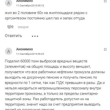
Анонимно
11 Сентября 2019
09:13
жил во 2 половине 60х на жилплощадке рядом с
оргсинтезом постоянно шел газ и запах оттуда
0
эмодзи
Ответить
Анонимно
11 Сентября 2019
09:25
Поделил 60000 тонн выбросов вредных веществ
(элементов) на общую площадь и высоту веншахт,
получается что все работники нефтехим промузла должны
выходить на досрочную пенсию и получать пенсию по
вредности по 1 сетке, так как ПДК превышен в разы. Да и
нельзя находиться непромышленному персоналу внутри
территории промзоны, а только за пределы санитарно-
защитной зоны. Раз работодатель допустил их на
территорию, значит надо за счет предприятия выводить
людей на досрочную пенсию.