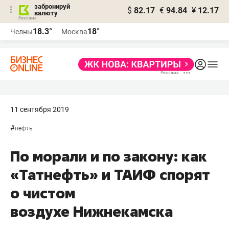
забронируй
$
82.17
€
94.84
¥
12.17
валюту
18.3°
18°
Челны
Москва
11 сентября 2019
#
нефть
По морали и по закону: как
«Татнефть» и ТАИФ спорят
о чистом
воздухе Нижнекамска