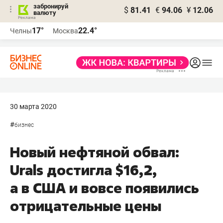
забронируй
$
81.41
€
94.06
¥
12.06
валюту
17°
22.4°
Челны
Москва
30 марта 2020
#
бизнес
Новый нефтяной обвал:
Urals достигла $16,2,
а в США и вовсе появились
отрицательные цены