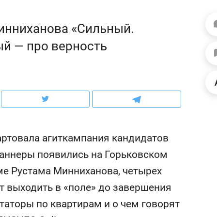
ов и
о трехкратном росте цен, дотошных
школьной формы о конт
клиентах и чудных запросах мастеров
налогах и развитии без 
инниханова «Сильный.
й — про верность
тартовала агиткампания кандидатов
баннеры появились на Горьковском
ме Рустама Минниханова, четырех
ндуем
Рекомендуем
ит выходить в «поле» до завершения
терапевт «Фороса»:
Дизайнер-прораб Ната
кторский невроз» –
Наседкина: «Ремонт вм
итаторы по квартирам и о чем говорят
человек не считает
с мебелью за 2 миллион