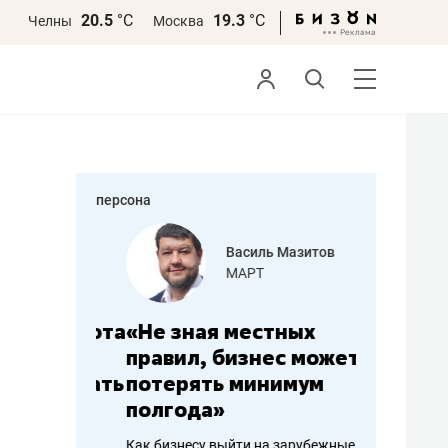
20.5
°С
19.3
°С
Челны
Москва
персона
еменова
Василь Мазитов
»
МАРТ
а: работа
«Не зная местных
«Мне лу
ечься
правил, бизнес может
не зара
вствовать
потерять минимум
чем пот
полгода»
репутац
пошиву
Как бизнесу выйти на зарубежные
Владелец от