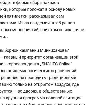
ройдет в форме сбора наказов
ики, которые положат в основу новых
ей пятилетки, рассказывал сам
листами. Из-за пандемии штаб решил
совых мероприятий, при этом не исключает
и. .
выборной кампании Минниханова?
 — главный приоритет организации этой
рил корреспондента „БИЗНЕС Online“
арно-эпидемиологических ограничений
о решение не проводить традиционный
тацию только на открытом воздухе, где
уется — во дворах, в общественных
ана крупная программа полевой агитации.
т во дворах и общественных пространствах,