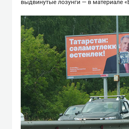
выдвинутые лозунги — в материале «
свою 
стрес