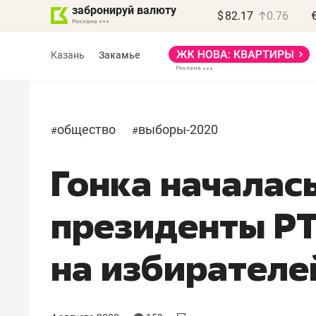
забронируй валюту
$
82.17
0.76
Казань
Закамье
общество
выборы-2020
#
#
Гонка началас
Василь Мазитов
МАРТ
президенты РТ
«Не зная местных
правил, бизнес может
на избирателе
потерять минимум
полгода»
Как бизнесу выйти на зарубежные