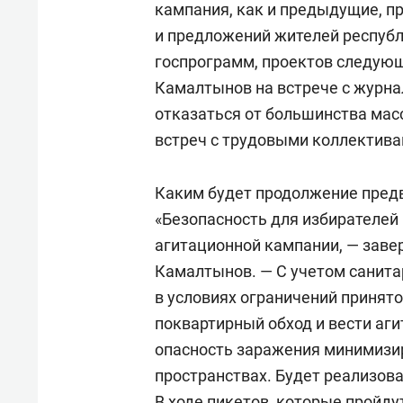
кампания, как и предыдущие, п
и предложений жителей республ
госпрограмм, проектов следующ
Камалтынов на встрече с журна
отказаться от большинства мас
встреч с трудовыми коллективам
Каким будет продолжение пред
«Безопасность для избирателей
агитационной кампании, — заве
Камалтынов. — С учетом санит
в условиях ограничений принят
поквартирный обход и вести аги
опасность заражения минимизир
пространствах. Будет реализов
В ходе пикетов, которые пройду