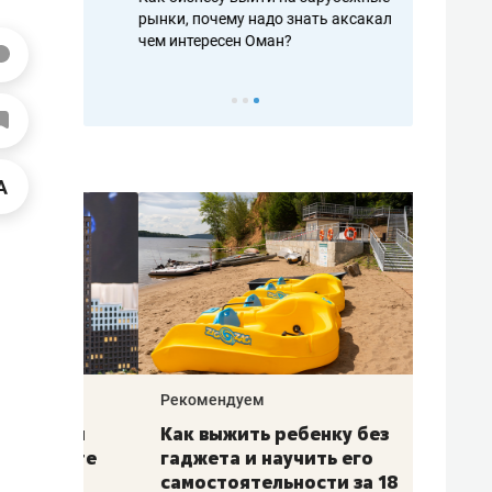
рафакте,
рынки, почему надо знать аксакалов и
о трехкратно
кредитов
чем интересен Оман?
клиентах и ч
Рекомендуем
Рекоме
лья
Как выжить ребенку без
Салих
есте
гаджета и научить его
«Если
а –
самостоятельности за 18
с мин