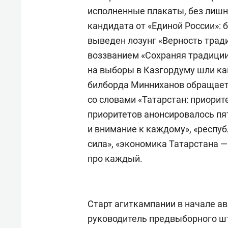
исполненные плакаты, без лиш
кандидата от «Единой России»:
выведен лозунг «Верность трад
воззванием «Сохраняя традиции
на выборы в Казгордуму шли ка
билборда Минниханов обращаетс
со словами «Татарстан: приорит
приоритетов анонсировалось пят
и внимание к каждому», «респу
сила», «экономика Татарстана —
про каждый.
Старт агиткампании в начале а
руководитель предвыборного 