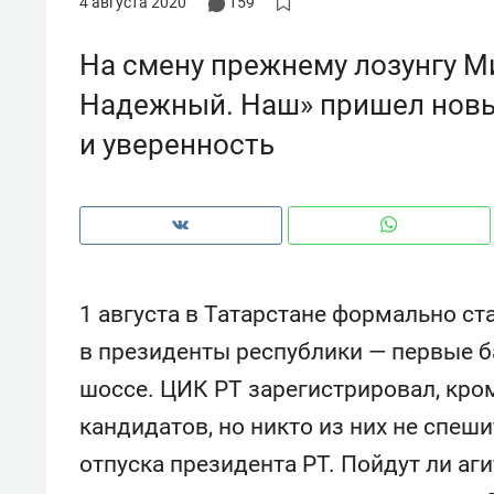
4 августа 2020
159
рынки, почему надо знать аксакал
чем интересен Оман?
На смену прежнему лозунгу М
Надежный. Наш» пришел новы
и уверенность
1 августа в Татарстане формально с
в президенты республики — первые 
шоссе. ЦИК РТ зарегистрировал, кро
Рекомендуем
Рекоме
кандидатов, но никто из них не спеш
Оставить шум за волной: как
Психо
строят тишину в казанском
«Дире
отпуска президента РТ. Пойдут ли аг
ЖК «Заря»
когда 