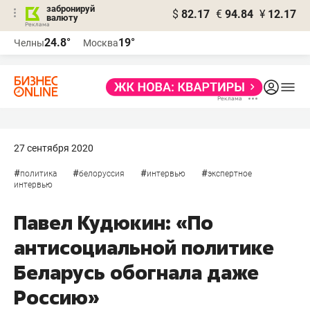
забронируй
$
82.17
€
94.84
¥
12.17
валюту
24.8°
19°
Челны
Москва
27 сентября 2020
#
#
#
#
политика
белоруссия
интервью
экспертное
интервью
Павел Кудюкин: «По
антисоциальной политике
Беларусь обогнала даже
Россию»