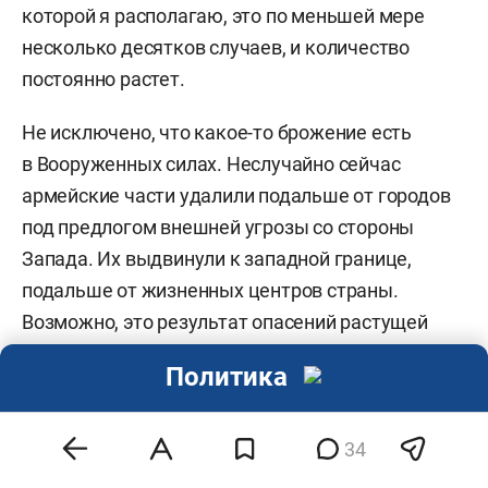
которой я располагаю, это по меньшей мере
несколько десятков случаев, и количество
постоянно растет.
Не исключено, что какое-то брожение есть
в Вооруженных силах. Неслучайно сейчас
армейские части удалили подальше от городов
под предлогом внешней угрозы со стороны
Запада. Их выдвинули к западной границе,
подальше от жизненных центров страны.
Возможно, это результат опасений растущей
нелояльности. Я, конечно, не уверен, что
Политика
в белорусских Вооруженных силах появятся свои
«Капитаны апреля» аналогично Португалии, но,
если таковые сформируются, тоже не очень
34
удивлюсь.