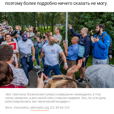
поэтому более подробно ничего сказать не могу.
«Вот Светлана Тихановская (слева) совершенно неожиданно, в том
числе, наверное, и для самой себя, ставшая лидером. Она, по сути дела,
регистрировалась как технический кандидат»
Фото: Homoatrox,
wikimedia.org
, (CC BY-SA 3.0)