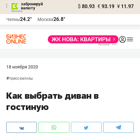
забронируй
$
80.93
€
93.19
¥
11.97
валюту
24.2°
26.8°
Челны
Москва
18 ноября 2020
#
пресс-релизы
Как выбрать диван в
гостиную