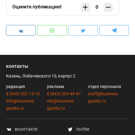
Оцените публикацию!
0
контакты
Казань, Лобачевского 10, корпус 2
редакция
реклама
отдел персонала
8 (843) 202-12-10
8 (843) 203-48-47
staff@business-
info@business-
mir@business-
gazeta.ru
gazeta.ru
gazeta.ru
вконтакте
twitter