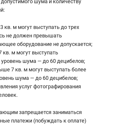
 допустимого шума и количеству
ления вместе с подготовкой и сборами
й:
 чего будет недостаточно, а само
юрократии. При этом они отмечали, что
 кв. м могут выступать до трех
 сами могли успешно самоорганизоваться.
есь не должен превышать
ающее оборудование не допускается;
у с журналистами и артистами вышел глава
 кв. м могут выступать
а
Азат Абзалов
. Он объяснил необходимость
 уровень шума — до 60 децибелов;
ением множества жалоб на постоянный шум
ше 7 кв. м могут выступать более
 обсуждение вопроса.
овень шума — до 60 децибелов;
авления услуг фотографирования
еловек.