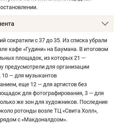
постановлении.
мента
словный контроль происходящее на Баумана
й сократили с 37 до 35. Из списка убрали
 год. В очередной раз к этому вопросу
ле кафе «Гудини» на Баумана. В итоговом
. Тогда власти провели первую встречу
льных площадок, из которых 21 —
ата», чтобы совместно выработать единые
ну предусмотрели для организации
туплений. По итогу стороны договорились
 10 — для музыкантов
 началу нового турсезона уже
нием, еще 12 — для артистов без
тный механизм для регулирования
лощадок для фотографирования, 3 — для
.
только же зон для художников. Последние
около ротонды возле ТЦ «Свита Холл»,
ила в середине июля. Тогда известный
и рядом с «Макдоналдсом».
н Игнатов
высказал несогласие
воем мнении был далеко не одинок. Артисты