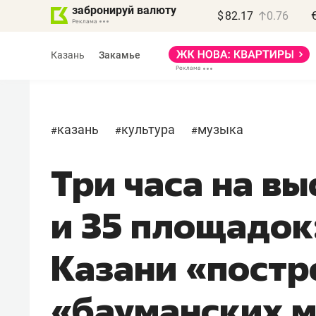
забронируй валюту
$
82.17
0.76
Казань
Закамье
казань
культура
музыка
#
#
#
Три часа на в
и 35 площадок
Казани «постр
«бауманских 