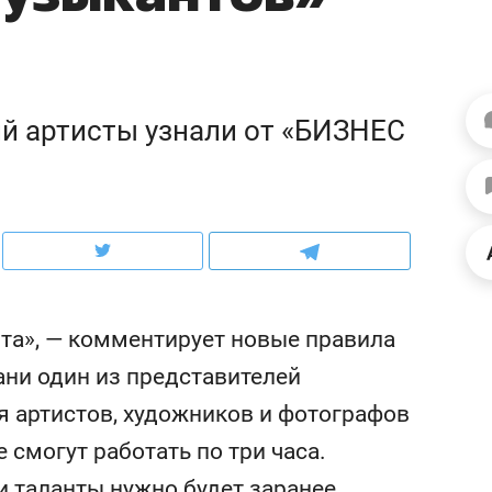
рынки, почему надо знать аксакалов и
о трехкратном росте це
чем интересен Оман?
клиентах и чудных запр
й артисты узнали от «БИЗНЕС
нта», — комментирует новые правила
ани один из представителей
ндуем
Рекомендуем
 артистов, художников и фотографов
ыжить ребенку без
Салих хазрат Ибрагимо
 смогут работать по три часа.
а и научить его
«Если меня не услышат
тоятельности за 18
с минбара – буду обра
таланты нужно будет заранее