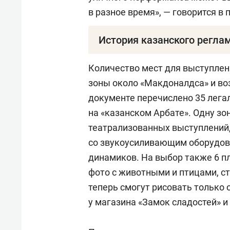
в разное время», — говорится в 
История казанского регла
Напомним, взять хотя бы под у
Количество мест для выступлени
власти города хотят уже не один
зоны около «Макдоналдса» и воз
возвращались
в январе 2021-го
документе перечислено 35 лега
с музыкантами «казанского Арб
на «казанском Арбате». Одну зо
паттерны для всех уличных выс
театрализованных выступлений,
продолжить дискуссию, чтобы к
со звукоусиливающим оборудова
сформировать какой-то конкре
динамиков. На выбор также 6 п
деятельности уличных артистов
фото с животными и птицами, с
теперь смогут рисовать только 
Очередной виток история получ
у магазина «Замок сладостей» 
казанский музыкант
Константи
с предложениями властей и в с