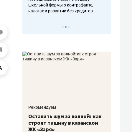
н, дотошных
школьной формы о контрафакте,
рынки, почем
осах мастеров
налогах и развитии без кредитов
чем интересе
Рекомендуем
Рекоме
в:
Оставить шум за волной: как
Психо
строят тишину в казанском
«Дире
щаться
ЖК «Заря»
когда