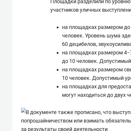
Площадки разделили по уровню
указывали, что время их выступ
участников уличных выступлени
хотят ограничить двумя часами,
согласование добавит лишней б
на площадках размером до 3
музыканты «казанского Арбата»
человек. Уровень шума зд
60 децибелов, звукоусилив
После поднятия шума на рандев
на площадках размером 4−7
управления культуры исполком
до 10 человек. Допустимый
такого регулирования поступл
на площадках размером свы
с улицы и пообещал продолжить
10 человек. Допустимый ур
на площадках для предост
могут находиться до двух ч