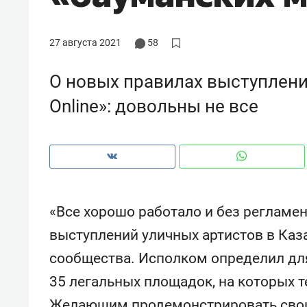
27 августа 2021
58
О новых правилах выступлени
Online»: довольны не все
«Все хорошо работало и без регламе
выступлений уличных артистов в Каз
Рекомендуем
Рекоме
сообщества. Исполком определил для
а»:
Дизайнер-прораб Наталья
Как в
35 легальных площадок, на которых те
 –
Наседкина: «Ремонт вместе
гаджет
ет
с мебелью за 2 миллиона –
самос
Желающим продемонстрировать свои 