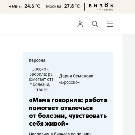
24.6
°С
27.8
°С
Челны
Москва
персона
бодец
Дарья Семенова
 решения»
«Бросско»
«Мама говорила: работа
«Не зна
вообще,
помогает отвлечься
правил,
от болезни, чувствовать
потерят
себя живой»
полгода
ирмы
Наследница бизнеса по пошиву
Как бизнесу 