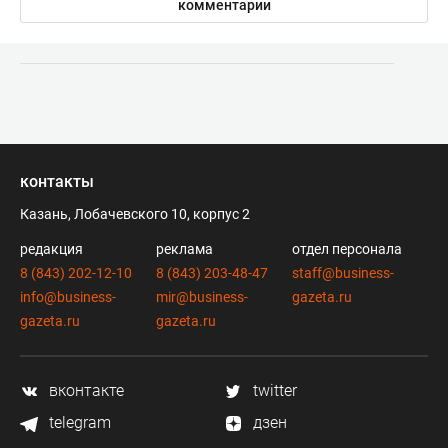
комментарии
контакты
Казань, Лобачевского 10, корпус 2
редакция
реклама
отдел персонала
8 (843) 202-12-10
8 (843) 203-48-47
staff@business-
info@business-
mir@business-
gazeta.ru
gazeta.ru
gazeta.ru
вконтакте
twitter
telegram
дзен