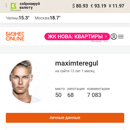
забронируй
$
80.93
€
93.19
¥
11.97
валюту
15.3°
18.7°
Челны
Москва
maximteregul
на сайте 13 лет 1 месяц
место
репутация
комментарии
50
68
7 083
личные данные