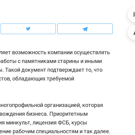
ов и
о трехкратном росте цен, дотошных
школьной формы о конт
клиентах и чудных запросах мастеров
налогах и развитии без 
ляет возможность компании осуществлять
работы с памятниками старины и иными
. Такой документ подтверждает то, что
стов, обладающих требуемой
ногопрофильной организацией, которая
ндуем
Рекомендуем
овождения бизнеса. Приоритетным
терапевт «Фороса»:
Дизайнер-прораб Ната
ия минкульт, лицензия ФСБ, курсы
кторский невроз» –
Наседкина: «Ремонт вм
ние рабочим специальностям и так далее.
человек не считает
с мебелью за 2 миллион