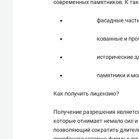
современных памятников. К так
фасадные части
кованные и про
исторические зд
памятники и мо
Как получить лицензию?
Получение разрешения являетс
которые отнимает немало сил и 
позволяющий сократить длитель
приобрести готовую фирму с лиц