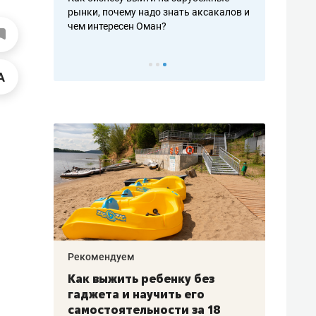
рафакте,
рынки, почему надо знать аксакалов и
о трехкратно
кредитов
чем интересен Оман?
клиентах и ч
Рекомендуем
Рекоме
лья
Как выжить ребенку без
Салих
есте
гаджета и научить его
«Если
а –
самостоятельности за 18
с мин