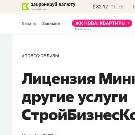
забронируй валюту
$
82.17
0.76
Казань
Закамье
пресс-релизы
#
Лицензия Минк
Василь Мазитов
МАРТ
другие услуги
«Не зная местных
правил, бизнес может
СтройБизнесК
потерять минимум
полгода»
Как бизнесу выйти на зарубежные