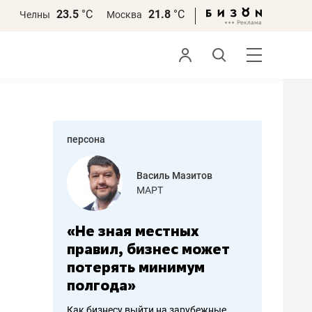
23.5
°С
21.8
°С
Челны
Москва
персона
еменова
Василь Мазитов
»
МАРТ
а: работа
«Не зная местных
«Мне лу
ечься
правил, бизнес может
не зара
вствовать
потерять минимум
чем пот
полгода»
репутац
пошиву
Как бизнесу выйти на зарубежные
Владелец от