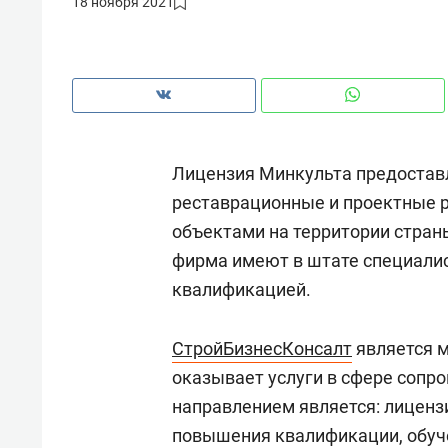
18 ноября 2021
рынки, почему надо знать аксакал
чем интересен Оман?
Лицензия Минкульта предостав
реставрационные и проектные 
объектами на территории страны
фирма имеют в штате специали
квалификацией.
СтройБизнесКонсалт
является м
Рекомендуем
Рекоме
оказывает услуги в сфере сопр
Оставить шум за волной: как
Психо
направлением является: лиценз
строят тишину в казанском
«Дире
повышения квалификации, обуче
ЖК «Заря»
когда 