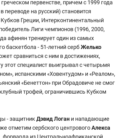
 греческом первенстве, причем с 1999 года
в переводе на русский) становится
 Кубков Греции, Интерконтинентальный
победитель Лиги чемпионов (1996, 2000,
 года афинян тренирует один из самых
о баскетбола - 51-летний серб
Желько
может сравниться с ним в достижениях,
гу этот специалист выигрывал с четырьмя
ном», испанскими «Ховентудом» и «Реалом»,
ьянский «Бенеттон» при Обрадовиче не смог
 клубный трофей, ограничившись Кубком
цы - защитник
Дэвид Логан
и нападающие
же отметим сербского центрового
Алекса
в), форварда из Центральноафриканской