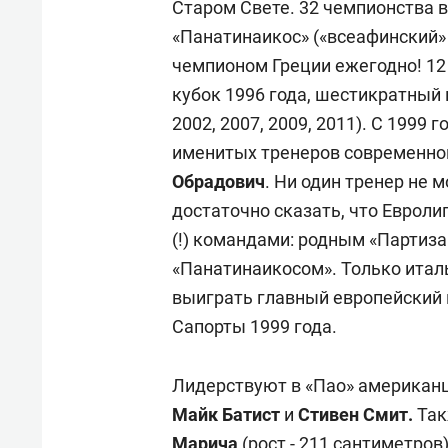
Старом Свете. 32 чемпионства в
«Панатинаикос» («всеафинский» 
чемпионом Греции ежегодно! 12
кубок 1996 года, шестикратный 
2002, 2007, 2009, 2011). С 1999
именитых тренеров современног
Обрадович
. Ни один тренер не 
достаточно сказать, что Евроли
(!) командами: родным «Партиза
«Панатинаикосом». Только итал
выиграть главный европейский
Сапорты 1999 года.
Лидерствуют в «Пао» американ
Майк Батист
и
Стивен Смит.
Так
Марича
(рост - 211 сантиметро