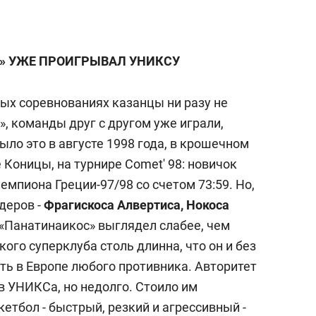
с вершины горы»
» УЖЕ ПРОИГРЫВАЛ УНИКСУ
ных соревнованиях казанцы ни разу не
, команды друг с другом уже играли,
ло это в августе 1998 года, в крошечном
Коницы, на турнире Comet' 98: новичок
емпиона Греции-97/98 со счетом 73:59. Но,
деров -
Фрагискоса Алвертиса, Нокоса
 «Панатинаикос» выглядел слабее, чем
кого суперклуба столь длинна, что он и без
ть в Европе любого противника. Авторитет
в УНИКСа, но недолго. Стоило им
кетбол - быстрый, резкий и агрессивный -