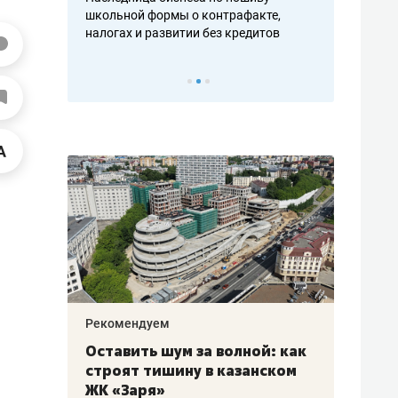
н, дотошных
школьной формы о контрафакте,
рынки, почем
осах мастеров
налогах и развитии без кредитов
чем интересе
Рекомендуем
Рекоме
в:
Оставить шум за волной: как
Психо
строят тишину в казанском
«Дире
щаться
ЖК «Заря»
когда