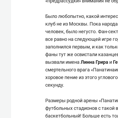
«предрассудки» внимания не о
Было любопытно, какой интерес
клуб не из Москвы. Пока народа
человек, было негусто. Фан-сек
все равно на следующей игре г
заполнился первым, и как тольк
фаны тут же освистали казанце
вызвали имена
Линна Грира
и
Г
смертельного врага «Панатинаи
хоровое пение из этого угловог
секунду.
Размеры родной арены «Панатин
футбольных стадионов с такой 
баскетбольный! Больше есть то