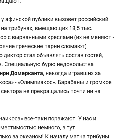
бращают.
 у афинской публики вызовет российский
 на трибунах, вмещающих 18,5 тыс.
тор с вырванными креслами (их не меняют -
орячие греческие парни сломают)
о диктор стал объявлять состав гостей,
в. Специальную бурю недовольства
енри Домерканта
, некогда игравших за
коса» - «Олимпиакос». Барабаны и громкое
о сектора не прекращались почти ни на
аикоса» все-таки поражают. У нас и
вместимостью немного, а тут
лько за океаном! К началу матча трибуны