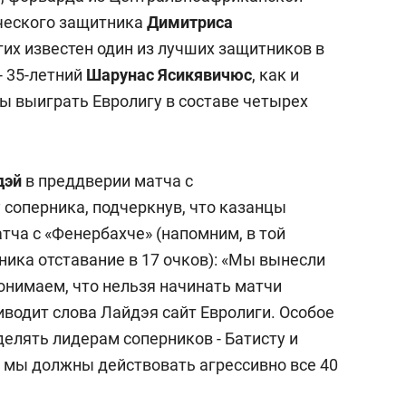
еческого защитника
Димитриса
угих известен один из лучших защитников в
- 35-летний
Шарунас Ясикявичюс
, как и
 выиграть Евролигу в составе четырех
дэй
в преддверии матча с
 соперника, подчеркнув, что казанцы
тча с «Фенербахче» (напомним, в той
ника отставание в 17 очков): «Мы вынесли
понимаем, что нельзя начинать матчи
риводит слова Лайдэя сайт Евролиги. Особое
делять лидерам соперников - Батисту и
 мы должны действовать агрессивно все 40