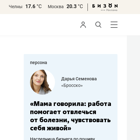
17.6
°С
20.3
°С
Челны
Москва
персона
бодец
Дарья Семенова
 решения»
«Бросско»
«Мама говорила: работа
«Не зна
вообще,
помогает отвлечься
правил,
от болезни, чувствовать
потерят
себя живой»
полгода
ирмы
Наследница бизнеса по пошиву
Как бизнесу 