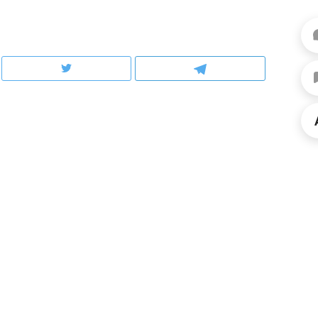
рынки, почему надо знать аксакалов и
о трехкратном росте це
чем интересен Оман?
клиентах и чудных запр
ндуем
Рекомендуем
ыжить ребенку без
Салих хазрат Ибрагимо
а и научить его
«Если меня не услышат
тоятельности за 18
с минбара – буду обра