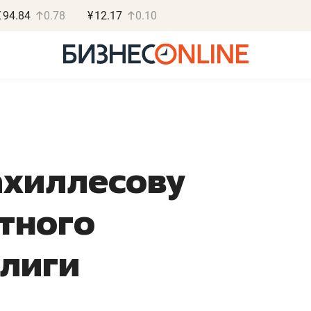
€
94.84
0.78
¥
12.17
0.10
ахиллесову
Василь Мазитов
Роман О
МАРТ
«Готовые
тного
«Не зная местных
«Мне лучше
правил, бизнес может
не заработать 
лиги
потерять минимум
чем потерять
полгода»
репутацию»
Как бизнесу выйти на зарубежные
Владелец отделочной ф