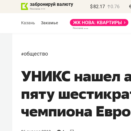
забронируй валюту
$
82.17
0.76
Казань
Закамье
общество
#
УНИКС нашел 
пяту шестикра
чемпиона Евро