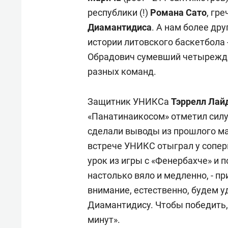
республики (!)
Романа Сато
, гр
Диамантидиса
. А нам более др
истории литовского баскетбола 
Обрадович сумевший четырежды
разных команд.
Защитник УНИКСа
Тэррелл Лай
«Панатинаикосом» отметил силу
сделали выводы из прошлого ма
встрече УНИКС отыграл у сопер
урок из игры с «Фенербахче» и 
настолько вяло и медленно, - п
внимание, естественно, будем у
Диамантидису. Чтобы победить,
минут».